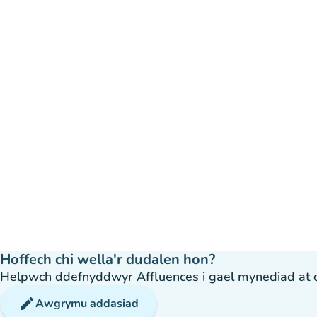
Hoffech chi wella'r dudalen hon?
Helpwch ddefnyddwyr Affluences i gael mynediad at dda
edit
Awgrymu addasiad