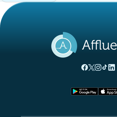
(tab newydd)
(tab newyd
(tab ne
(tab
(
Tudalen Facebook 
Tudalen Twitte
Tudalen Ins
Tudalen
Tuda
(tab newy