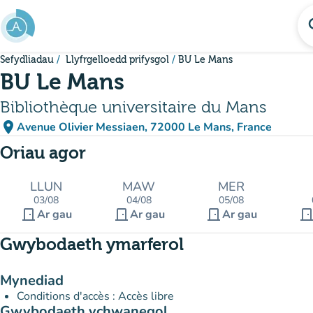
Mynd i'r prif gynnwys
se
Sefydliadau
Llyfrgelloedd prifysgol
BU Le Mans
BU Le Mans
Bibliothèque universitaire du Mans
place
Avenue Olivier Messiaen, 72000 Le Mans, France
(agor yn Google Maps)
(tab newydd)
Oriau agor
LLUN
MAW
MER
03/08
04/08
05/08
door_front
door_front
door_front
door_fro
Ar gau
Ar gau
Ar gau
Gwybodaeth ymarferol
Mynediad
Conditions d'accès : Accès libre
Gwybodaeth ychwanegol