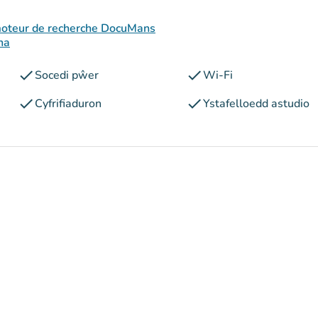
moteur de recherche DocuMans
ha
check
check
Socedi pŵer
Wi-Fi
check
check
Cyfrifiaduron
Ystafelloedd astudio