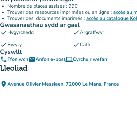
Nombre de places assises : 990
Trouver des ressources imprimées ou en ligne :
accès au 
Trouver des documents imprimés :
accès au catalogue Ko
Gwasanaethau sydd ar gael
check
check
Hygyrchedd
Argraffwyr
check
check
Bwyty
Caffi
Cyswllt
phone
email
computer
Ffoniwch
Anfon e-bost
Cyrchu'r wefan
(tab newydd)
Lleoliad
place
Avenue Olivier Messiaen, 72000 Le Mans, France
(agor yn Google Maps)
(tab newydd)