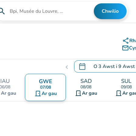
arch
Chwilio
Chwilio am sefydliad
share
Rh
mail_outline
Cy
calendar_today
O
3 Awst
i
9 Awst
chevron_left
.
Agor y calendr i newid d
IAU
SAD
SUL
GWE
06/08
08/08
09/08
07/08
nt
door_front
door_front
Ar gau
door_front
Ar gau
Ar ga
Ar gau