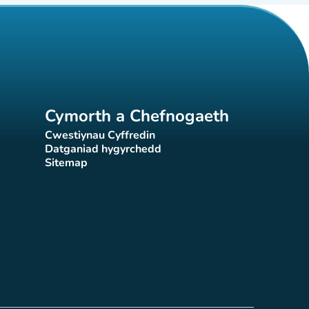
Cymorth a Chefnogaeth
Cwestiynau Cyffredin
(tab newydd)
Datganiad hygyrchedd
)
(tab newydd)
Sitemap
(tab newydd)