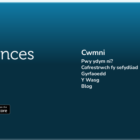
Cwmni
Pwy ydym ni?
(tab newydd)
Cofrestrwch fy sefydliad
(tab newydd
Gyrfaoedd
(tab newydd)
Y Wasg
d)
wydd)
 newydd)
tab newydd)
(tab newydd)
Blog
Affluences
r Affluences
tagram Affluences
 Tiktok Affluences
len LinkedIn Affluences
(tab newydd)
dd)
(tab newydd)