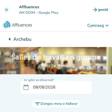
Mynd i'r prif gynnwys
Affluences
arrow_forward
gweld
clear
(tab n
AM DDIM
– Google Play
keyboard_arrow_down
Cymraeg
arrow_left
Archebu
Yn ôl i:
Salles de travail en groupe
BU Le Mans
Ar gyfer pa ddiwrnod?
calendar_today
filter_list
Dangos mwy o hidlwyr