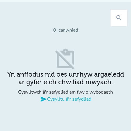
search
0
canlyniad
content_paste_off
Yn anffodus nid oes unrhyw argaeledd
ar gyfer eich chwiliad mwyach.
Cysylltwch â'r sefydliad am fwy o wybodaeth
send
Cysylltu â'r sefydliad