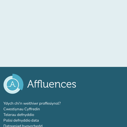
(tab newydd)
Ydych chi'n weithiwr proffesiynol?
Cwestiynau Cyffredin
Telerau defnyddio
Polisi defnyddio data
Datganiad hygyrchedd