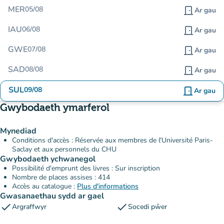
MER
05/08
door_front
Ar gau
IAU
06/08
door_front
Ar gau
GWE
07/08
door_front
Ar gau
SAD
08/08
door_front
Ar gau
SUL
09/08
door_front
Ar gau
Gwybodaeth ymarferol
Mynediad
Conditions d'accès : Réservée aux membres de l'Université Paris-
Saclay et aux personnels du CHU
Gwybodaeth ychwanegol
Possibilité d'emprunt des livres : Sur inscription
Nombre de places assises : 414
Accès au catalogue :
Plus d'informations
Gwasanaethau sydd ar gael
check
check
Argraffwyr
Socedi pŵer