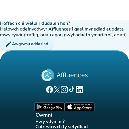
Hoffech chi wella'r dudalen hon?
Helpwch ddefnyddwyr Affluences i gael mynediad at ddata
mwy cywir (traffig, oriau agor, gwybodaeth ymarferol, ac ati).
edit
Awgrymu addasiad
(tab newydd)
(tab newydd)
(tab newydd)
(tab newydd)
(tab newydd)
Tudalen Facebook Affluences
Tudalen Twitter Affluences
Tudalen Instagram Affluences
Tudalen Tiktok Affluences
Tudalen LinkedIn Affluen
(tab newydd)
(tab newydd)
Cwmni
Pwy ydym ni?
(tab newydd)
Cofrestrwch fy sefydliad
(tab newydd)