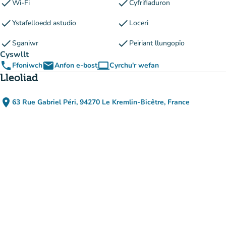
check
check
Wi-Fi
Cyfrifiaduron
check
check
Ystafelloedd astudio
Loceri
check
check
Sganiwr
Peiriant llungopïo
Cyswllt
phone
email
computer
Ffoniwch
Anfon e-bost
Cyrchu'r wefan
(tab newydd)
Lleoliad
place
63 Rue Gabriel Péri, 94270 Le Kremlin-Bicêtre, France
(agor yn Google Maps)
(tab newydd)