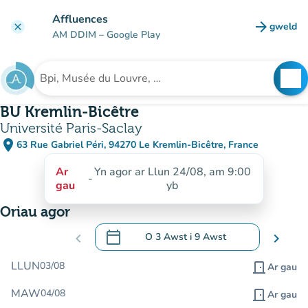
Mynd i'r prif gynnwys
Affluences
arrow_forward
gweld
clear
(tab n
AM DDIM
– Google Play
search
See
Chwilio am sefydliad
BU Kremlin-Bicêtre
Université Paris-Saclay
place
63 Rue Gabriel Péri, 94270 Le Kremlin-Bicêtre, France
(agor yn Google Maps)
(tab newydd)
Ar
Yn agor ar Llun 24/08, am 9:00
-
gau
yb
Oriau agor
calendar_today
chevron_left
O
3 Awst
i
9 Awst
chevron_right
.
Agor y calendr i newid dyddiadau
LLUN
03/08
door_front
Ar gau
MAW
04/08
door_front
Ar gau