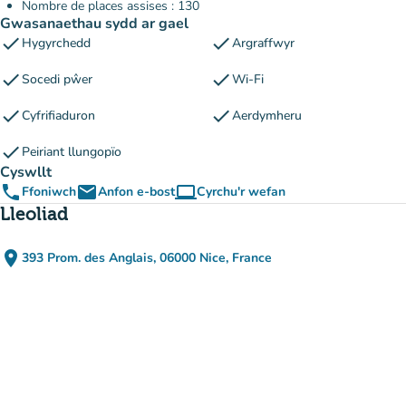
Nombre de places assises : 130
Gwasanaethau sydd ar gael
check
check
Hygyrchedd
Argraffwyr
check
check
Socedi pŵer
Wi-Fi
check
check
Cyfrifiaduron
Aerdymheru
check
Peiriant llungopïo
Cyswllt
phone
email
computer
Ffoniwch
Anfon e-bost
Cyrchu'r wefan
(tab newydd)
Lleoliad
place
393 Prom. des Anglais, 06000 Nice, France
(agor yn Google Maps)
(tab newydd)