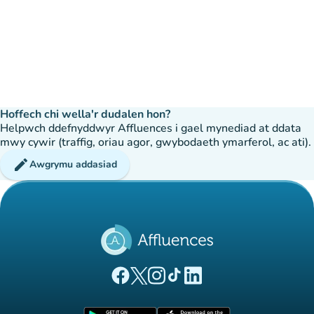
Hoffech chi wella'r dudalen hon?
Helpwch ddefnyddwyr Affluences i gael mynediad at ddata
mwy cywir (traffig, oriau agor, gwybodaeth ymarferol, ac ati).
edit
Awgrymu addasiad
(tab newydd)
(tab newydd)
(tab newydd)
(tab newydd)
(tab newydd)
Tudalen Facebook Affluences
Tudalen Twitter Affluences
Tudalen Instagram Affluences
Tudalen Tiktok Affluences
Tudalen LinkedIn Affluen