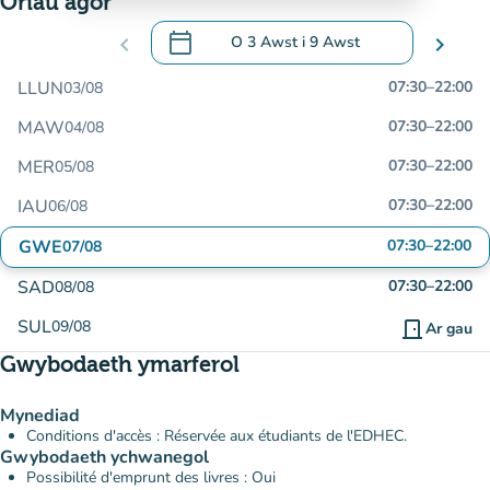
Oriau agor
calendar_today
chevron_left
O
3 Awst
i
9 Awst
chevron_right
.
Agor y calendr i newid dyddiadau
LLUN
07:30
–
22:00
03/08
MAW
07:30
–
22:00
04/08
MER
07:30
–
22:00
05/08
IAU
07:30
–
22:00
06/08
GWE
07:30
–
22:00
07/08
SAD
07:30
–
22:00
08/08
SUL
09/08
door_front
Ar gau
Gwybodaeth ymarferol
Mynediad
Conditions d'accès : Réservée aux étudiants de l'EDHEC.
Gwybodaeth ychwanegol
Possibilité d'emprunt des livres : Oui