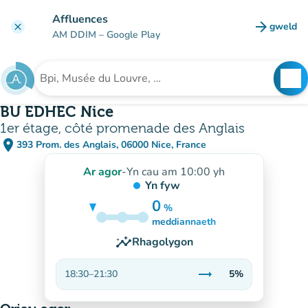
Mynd i'r prif gynnwys
Affluences
arrow_forward
gweld
clear
(tab n
AM DDIM
– Google Play
search
See
Chwilio am sefydliad
BU EDHEC Nice
1er étage, côté promenade des Anglais
place
393 Prom. des Anglais, 06000 Nice, France
(agor yn Google Maps)
(tab newydd)
Ar agor
-
Yn cau am 10:00 yh
Yn fyw
0
%
5%
meddiannaeth
insights
Rhagolygon
trending_flat
18:30
–
21:30
5%
Sefydlog