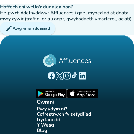
Hoffech chi wella'r dudalen hon?
Helpwch ddefnyddwyr Affluences i gael mynediad at ddata
mwy cywir (traffig, oriau agor, gwybodaeth ymarferol, ac ati).
edit
Awgrymu addasiad
(tab newydd)
(tab newydd)
(tab newydd)
(tab newydd)
(tab newydd)
Tudalen Facebook Affluences
Tudalen Twitter Affluences
Tudalen Instagram Affluences
Tudalen Tiktok Affluences
Tudalen LinkedIn Affluen
(tab newydd)
(tab newydd)
Cwmni
Pwy ydym ni?
(tab newydd)
Cofrestrwch fy sefydliad
(tab newydd)
Gyrfaoedd
(tab newydd)
Y Wasg
(tab newydd)
Blog
(tab newydd)