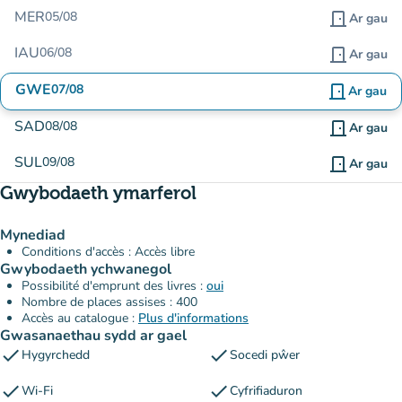
MER
05/08
door_front
Ar gau
IAU
06/08
door_front
Ar gau
GWE
07/08
door_front
Ar gau
SAD
08/08
door_front
Ar gau
SUL
09/08
door_front
Ar gau
Gwybodaeth ymarferol
Mynediad
Conditions d'accès : Accès libre
Gwybodaeth ychwanegol
Possibilité d'emprunt des livres :
oui
Nombre de places assises : 400
Accès au catalogue :
Plus d'informations
Gwasanaethau sydd ar gael
check
check
Hygyrchedd
Socedi pŵer
check
check
Wi-Fi
Cyfrifiaduron