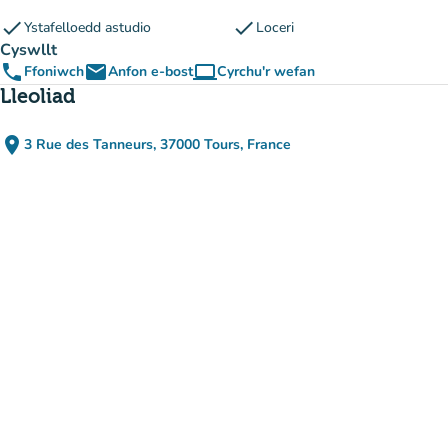
check
check
Ystafelloedd astudio
Loceri
Cyswllt
phone
email
computer
Ffoniwch
Anfon e-bost
Cyrchu'r wefan
(tab newydd)
Lleoliad
place
3 Rue des Tanneurs, 37000 Tours, France
(agor yn Google Maps)
(tab newydd)