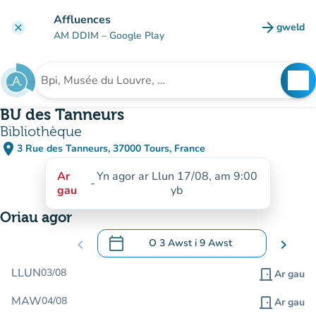
Mynd i'r prif gynnwys
Affluences
arrow_forward
gweld
clear
(tab n
AM DDIM
– Google Play
search
See
Chwilio am sefydliad
BU des Tanneurs
Bibliothèque
place
3 Rue des Tanneurs, 37000 Tours, France
(agor yn Google Maps)
(tab newydd)
Ar
Yn agor ar Llun 17/08, am 9:00
-
gau
yb
Oriau agor
calendar_today
chevron_left
O
3 Awst
i
9 Awst
chevron_right
.
Agor y calendr i newid dyddiadau
LLUN
03/08
door_front
Ar gau
MAW
04/08
door_front
Ar gau