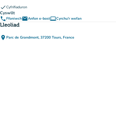
check
Cyfrifiaduron
Cyswllt
phone
email
computer
Ffoniwch
Anfon e-bost
Cyrchu'r wefan
(tab newydd)
Lleoliad
place
Parc de Grandmont, 37200 Tours, France
(agor yn Google Maps)
(tab newydd)