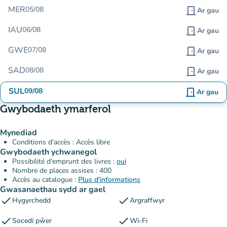
MER
05/08
door_front
Ar gau
IAU
06/08
door_front
Ar gau
GWE
07/08
door_front
Ar gau
SAD
08/08
door_front
Ar gau
SUL
09/08
door_front
Ar gau
Gwybodaeth ymarferol
Mynediad
Conditions d'accès : Accès libre
Gwybodaeth ychwanegol
Possibilité d'emprunt des livres :
oui
Nombre de places assises : 400
Accès au catalogue :
Plus d'informations
Gwasanaethau sydd ar gael
check
check
Hygyrchedd
Argraffwyr
check
check
Socedi pŵer
Wi-Fi