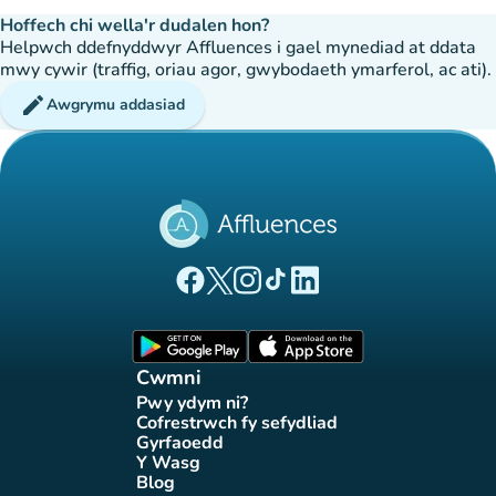
Hoffech chi wella'r dudalen hon?
Helpwch ddefnyddwyr Affluences i gael mynediad at ddata
mwy cywir (traffig, oriau agor, gwybodaeth ymarferol, ac ati).
edit
Awgrymu addasiad
(tab newydd)
(tab newydd)
(tab newydd)
(tab newydd)
(tab newydd)
Tudalen Facebook Affluences
Tudalen Twitter Affluences
Tudalen Instagram Affluences
Tudalen Tiktok Affluences
Tudalen LinkedIn Affluen
(tab newydd)
(tab newydd)
Cwmni
Pwy ydym ni?
(tab newydd)
Cofrestrwch fy sefydliad
(tab newydd)
Gyrfaoedd
(tab newydd)
Y Wasg
(tab newydd)
Blog
(tab newydd)