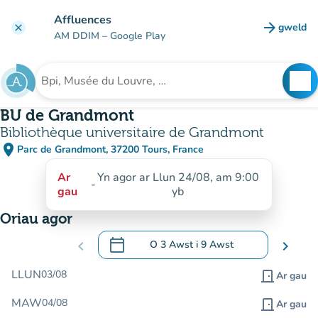
Mynd i'r prif gynnwys
Affluences
arrow_forward
gweld
clear
(tab n
AM DDIM
– Google Play
search
See
Chwilio am sefydliad
BU de Grandmont
Bibliothèque universitaire de Grandmont
place
Parc de Grandmont, 37200 Tours, France
(agor yn Google Maps)
(tab newydd)
Ar
Yn agor ar Llun 24/08, am 9:00
-
gau
yb
Oriau agor
calendar_today
chevron_left
O
3 Awst
i
9 Awst
chevron_right
.
Agor y calendr i newid dyddiadau
LLUN
03/08
door_front
Ar gau
MAW
04/08
door_front
Ar gau