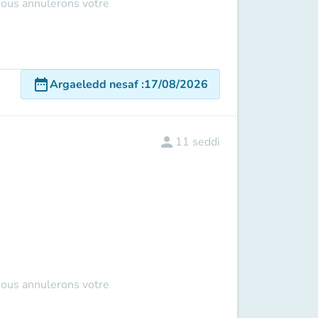
 nous annulerons votre
date_range
Argaeledd nesaf
:
17/08/2026
person
11
seddi
 nous annulerons votre