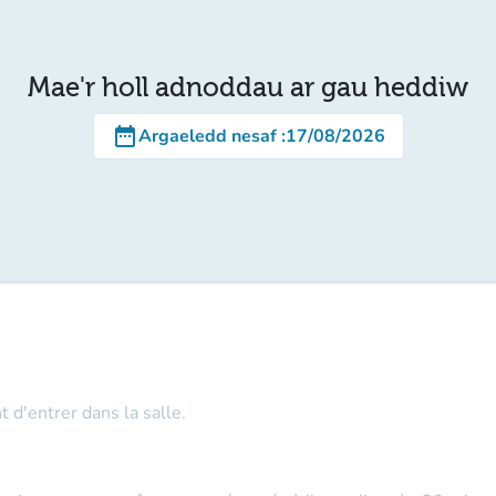
Mae'r holl adnoddau ar gau heddiw
date_range
Argaeledd nesaf
:
17/08/2026
t d'entrer dans la salle.