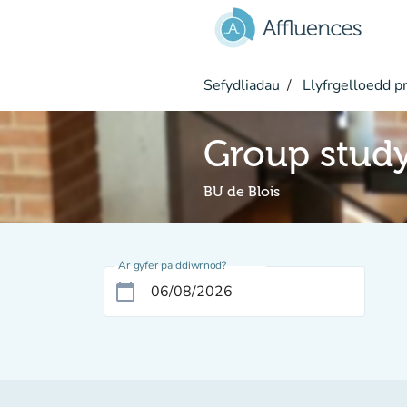
Mynd i'r prif gynnwys
Sefydliadau
Llyfrgelloedd pr
Group stud
BU de Blois
Ar gyfer pa ddiwrnod?
calendar_today