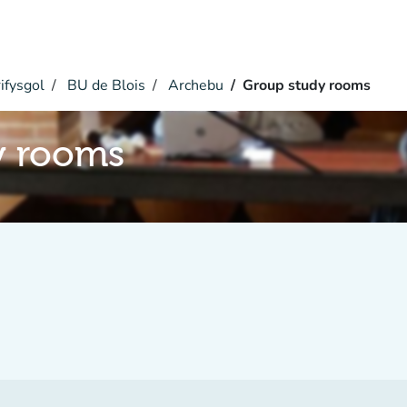
ifysgol
BU de Blois
Archebu
Group study rooms
y rooms