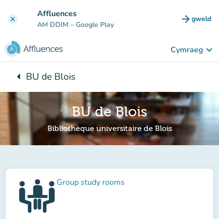
Mynd i'r prif gynnwys
Affluences
arrow_forward
gweld
clear
(tab n
AM DDIM
– Google Play
keyboard_arrow_down
Cymraeg
arrow_left
BU de Blois
Yn ôl i:
BU de Blois
Bibliothèque universitaire de Blois
Group study rooms