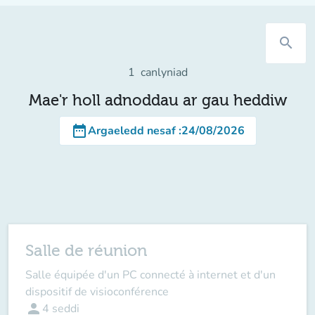
search
1
canlyniad
Mae'r holl adnoddau ar gau heddiw
date_range
Argaeledd nesaf
:
24/08/2026
Salle de réunion
Salle équipée d'un PC connecté à internet et d'un
dispositif de visioconférence
person
4
seddi