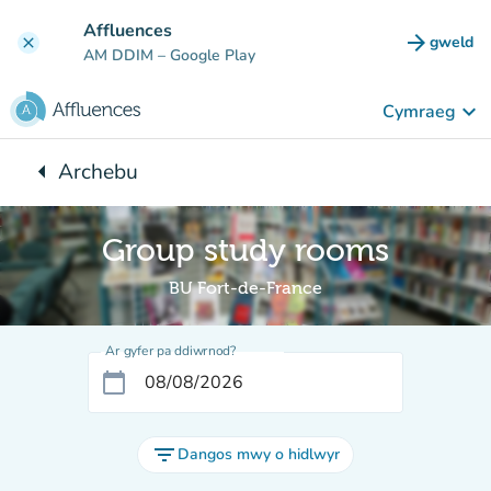
Mynd i'r prif gynnwys
Affluences
arrow_forward
gweld
clear
(tab n
AM DDIM
– Google Play
keyboard_arrow_down
Cymraeg
arrow_left
Archebu
Yn ôl i:
Group study rooms
BU Fort-de-France
Ar gyfer pa ddiwrnod?
calendar_today
filter_list
Dangos mwy o hidlwyr