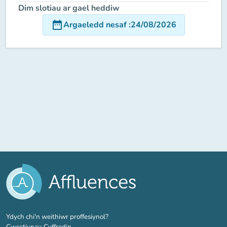
Dim slotiau ar gael heddiw
date_range
Argaeledd nesaf
:
24/08/2026
(tab newydd)
Ydych chi'n weithiwr proffesiynol?
Cwestiynau Cyffredin