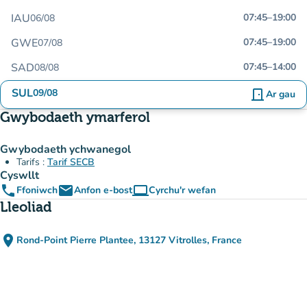
IAU
07:45
–
19:00
06/08
GWE
07:45
–
19:00
07/08
SAD
07:45
–
14:00
08/08
SUL
09/08
door_front
Ar gau
Gwybodaeth ymarferol
Gwybodaeth ychwanegol
Tarifs :
Tarif SECB
Cyswllt
phone
email
computer
Ffoniwch
Anfon e-bost
Cyrchu'r wefan
(tab newydd)
Lleoliad
place
Rond-Point Pierre Plantee, 13127 Vitrolles, France
(agor yn Google Maps)
(tab newydd)