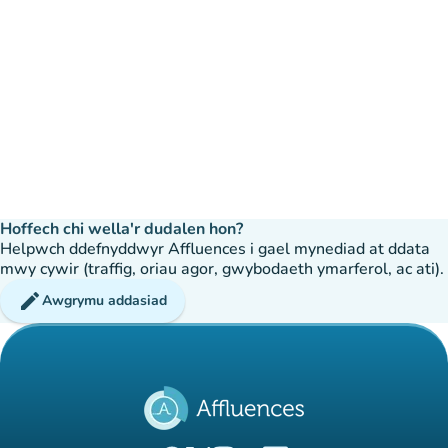
Hoffech chi wella'r dudalen hon?
Helpwch ddefnyddwyr Affluences i gael mynediad at ddata
mwy cywir (traffig, oriau agor, gwybodaeth ymarferol, ac ati).
edit
Awgrymu addasiad