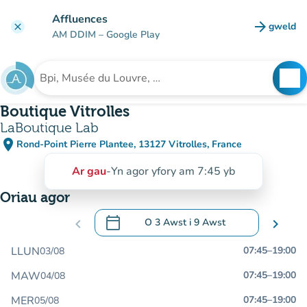
Mynd i'r prif gynnwys
Affluences
arrow_forward
gweld
clear
(tab n
AM DDIM
– Google Play
search
See
Chwilio am sefydliad
Boutique Vitrolles
LaBoutique Lab
place
Rond-Point Pierre Plantee, 13127 Vitrolles, France
(agor yn Google Maps)
(tab newydd)
Ar gau
-
Yn agor yfory am 7:45 yb
Oriau agor
calendar_today
chevron_left
O
3 Awst
i
9 Awst
chevron_right
.
Agor y calendr i newid dyddiadau
LLUN
07:45
–
19:00
03/08
MAW
07:45
–
19:00
04/08
MER
07:45
–
19:00
05/08