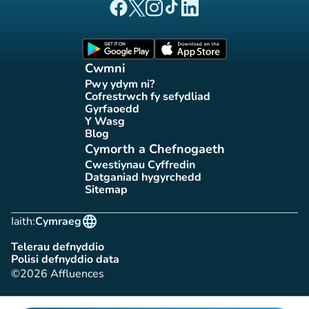
(tab newydd)
(tab newydd)
(tab newydd)
(tab newydd)
(tab newydd)
Tudalen Facebook Affluences
Tudalen Twitter Affluences
Tudalen Instagram Affluences
Tudalen Tiktok Affluences
Tudalen LinkedIn Affluen
(tab newydd)
(tab newydd)
Cwmni
Pwy ydym ni?
(tab newydd)
Cofrestrwch fy sefydliad
(tab newydd)
Gyrfaoedd
(tab newydd)
Y Wasg
(tab newydd)
Blog
(tab newydd)
Cymorth a Chefnogaeth
Cwestiynau Cyffredin
(tab newydd)
Datganiad hygyrchedd
(tab newydd)
Sitemap
(tab newydd)
language
Iaith:
Cymraeg
Telerau defnyddio
(tab newydd)
Polisi defnyddio data
(tab newydd)
©2026 Affluences