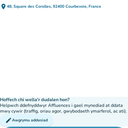
place
48, Square des Corolles, 92400 Courbevoie, France
(agor yn Google Maps)
(tab newydd)
Hoffech chi wella'r dudalen hon?
Helpwch ddefnyddwyr Affluences i gael mynediad at ddata
mwy cywir (traffig, oriau agor, gwybodaeth ymarferol, ac ati).
edit
Awgrymu addasiad