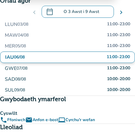
Oriau agor
calendar_today
chevron_left
O
3 Awst
i
9 Awst
chevron_right
.
Agor y calendr i newid dyddiadau
LLUN
11:00
–
23:00
03/08
MAW
11:00
–
23:00
04/08
MER
11:00
–
23:00
05/08
IAU
11:00
–
23:00
06/08
GWE
11:00
–
23:00
07/08
SAD
10:00
–
20:00
08/08
SUL
10:00
–
20:00
09/08
Gwybodaeth ymarferol
Cyswllt
phone
email
computer
Ffoniwch
Anfon e-bost
Cyrchu'r wefan
(tab newydd)
Lleoliad