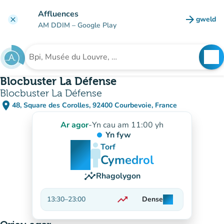
Mynd i'r prif gynnwys
Affluences
arrow_forward
gweld
clear
(tab n
AM DDIM
– Google Play
search
See
Chwilio am sefydliad
Blocbuster La Défense
Blocbuster La Défense
place
48, Square des Corolles, 92400 Courbevoie, France
(agor yn Google Maps)
(tab newydd)
Ar agor
-
Yn cau am 11:00 yh
Yn fyw
man
man
man
Torf
Cymedrol
insights
Rhagolygon
trending_up
13:30
–
23:00
Dense
man
man
man
Ar gynnydd