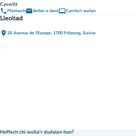
Cyswllt
phone
email
computer
Ffoniwch
Anfon e-bost
Cyrchu'r wefan
(tab newydd)
Lleoliad
place
20 Avenue de l'Europe, 1700 Fribourg, Suisse
(agor yn Google Maps)
(tab newydd)
Hoffech chi wella'r dudalen hon?