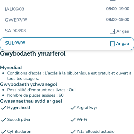
IAU
08:00
–
19:00
06/08
GWE
08:00
–
19:00
07/08
SAD
08/08
door_front
Ar gau
SUL
09/08
door_front
Ar gau
Gwybodaeth ymarferol
Mynediad
Conditions d'accès : L’accès à la bibliothèque est gratuit et ouvert à
tous les usagers.
Gwybodaeth ychwanegol
Possibilité d'emprunt des livres : Oui
Nombre de places assises : 60
Gwasanaethau sydd ar gael
check
check
Hygyrchedd
Argraffwyr
check
check
Socedi pŵer
Wi-Fi
check
check
Cyfrifiaduron
Ystafelloedd astudio