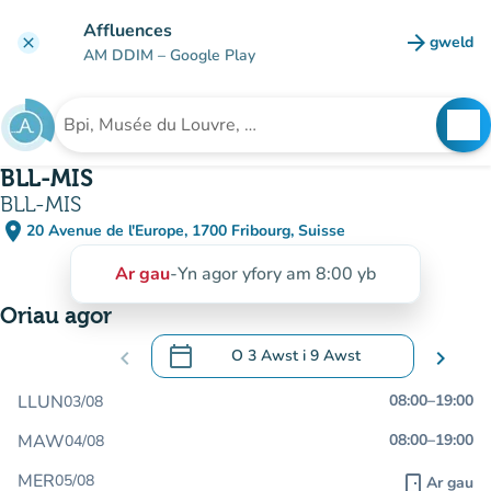
Mynd i'r prif gynnwys
Affluences
arrow_forward
gweld
clear
(tab n
AM DDIM
– Google Play
search
See
Chwilio am sefydliad
BLL-MIS
BLL-MIS
place
20 Avenue de l'Europe, 1700 Fribourg, Suisse
(agor yn Google Maps)
(tab newydd)
Ar gau
-
Yn agor yfory am 8:00 yb
Oriau agor
calendar_today
chevron_left
O
3 Awst
i
9 Awst
chevron_right
.
Agor y calendr i newid dyddiadau
LLUN
08:00
–
19:00
03/08
MAW
08:00
–
19:00
04/08
MER
05/08
door_front
Ar gau