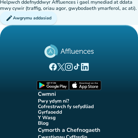
Helpwch ddefnyddwyr Affluences i gael mynediad at ddata
mwy cywir (traffig, oriau agor, gwybodaeth ymarferol, ac ati).
edit
Awgrymu addasiad
(tab newydd)
(tab newydd)
(tab newydd)
(tab newydd)
(tab newydd)
Tudalen Facebook Affluences
Tudalen Twitter Affluences
Tudalen Instagram Affluences
Tudalen Tiktok Affluences
Tudalen LinkedIn Affluen
(tab newydd)
(tab newydd)
Cwmni
Pwy ydym ni?
(tab newydd)
Cofrestrwch fy sefydliad
(tab newydd)
Gyrfaoedd
(tab newydd)
Y Wasg
(tab newydd)
Blog
(tab newydd)
Cymorth a Chefnogaeth
Cwestiynau Cyffredin