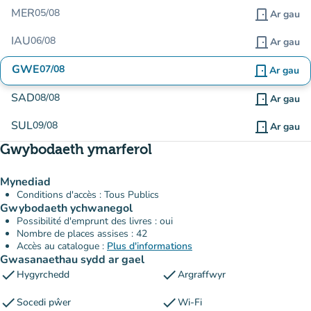
MER
05/08
door_front
Ar gau
IAU
06/08
door_front
Ar gau
GWE
07/08
door_front
Ar gau
SAD
08/08
door_front
Ar gau
SUL
09/08
door_front
Ar gau
Gwybodaeth ymarferol
Mynediad
Conditions d'accès : Tous Publics
Gwybodaeth ychwanegol
Possibilité d'emprunt des livres : oui
Nombre de places assises : 42
Accès au catalogue :
Plus d'informations
Gwasanaethau sydd ar gael
check
check
Hygyrchedd
Argraffwyr
check
check
Socedi pŵer
Wi-Fi