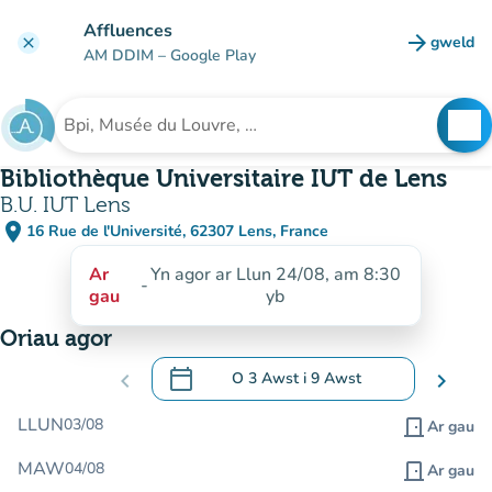
Mynd i'r prif gynnwys
Affluences
arrow_forward
gweld
clear
(tab n
AM DDIM
– Google Play
search
See
Chwilio am sefydliad
Bibliothèque Universitaire IUT de Lens
B.U. IUT Lens
place
16 Rue de l'Université, 62307 Lens, France
(agor yn Google Maps)
(tab newydd)
Ar
Yn agor ar Llun 24/08, am 8:30
-
gau
yb
Oriau agor
calendar_today
chevron_left
O
3 Awst
i
9 Awst
chevron_right
.
Agor y calendr i newid dyddiadau
LLUN
03/08
door_front
Ar gau
MAW
04/08
door_front
Ar gau