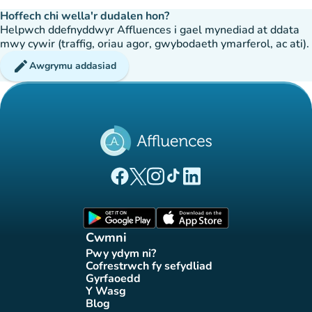
Hoffech chi wella'r dudalen hon?
Helpwch ddefnyddwyr Affluences i gael mynediad at ddata
mwy cywir (traffig, oriau agor, gwybodaeth ymarferol, ac ati).
edit
Awgrymu addasiad
(tab newydd)
(tab newydd)
(tab newydd)
(tab newydd)
(tab newydd)
Tudalen Facebook Affluences
Tudalen Twitter Affluences
Tudalen Instagram Affluences
Tudalen Tiktok Affluences
Tudalen LinkedIn Affluen
(tab newydd)
(tab newydd)
Cwmni
Pwy ydym ni?
(tab newydd)
Cofrestrwch fy sefydliad
(tab newydd)
Gyrfaoedd
(tab newydd)
Y Wasg
(tab newydd)
Blog
(tab newydd)