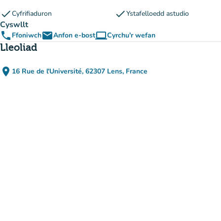
check
check
Cyfrifiaduron
Ystafelloedd astudio
Cyswllt
phone
email
computer
Ffoniwch
Anfon e-bost
Cyrchu'r wefan
(tab newydd)
Lleoliad
place
16 Rue de l'Université, 62307 Lens, France
(agor yn Google Maps)
(tab newydd)