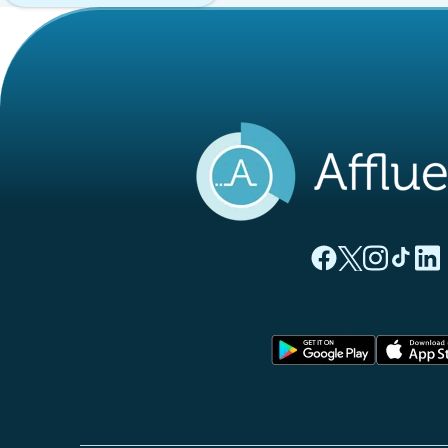
(tab newydd)
(tab newyd
(tab ne
(tab
(
Tudalen Facebook 
Tudalen Twitte
Tudalen Ins
Tudalen
Tuda
(tab newy