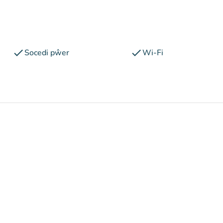
check
check
Socedi pŵer
Wi-Fi