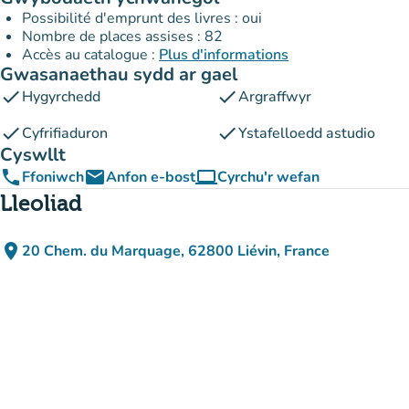
Possibilité d'emprunt des livres : oui
Nombre de places assises : 82
Accès au catalogue :
Plus d'informations
Gwasanaethau sydd ar gael
check
check
Hygyrchedd
Argraffwyr
check
check
Cyfrifiaduron
Ystafelloedd astudio
Cyswllt
phone
email
computer
Ffoniwch
Anfon e-bost
Cyrchu'r wefan
(tab newydd)
Lleoliad
place
20 Chem. du Marquage, 62800 Liévin, France
(agor yn Google Maps)
(tab newydd)