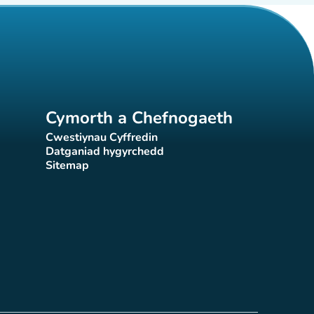
Cymorth a Chefnogaeth
Cwestiynau Cyffredin
(tab newydd)
Datganiad hygyrchedd
)
(tab newydd)
Sitemap
(tab newydd)