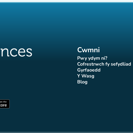
Cwmni
Pwy ydym ni?
(tab newydd)
Cofrestrwch fy sefydliad
(tab newydd
Gyrfaoedd
(tab newydd)
Y Wasg
d)
wydd)
 newydd)
tab newydd)
(tab newydd)
Blog
Affluences
r Affluences
tagram Affluences
 Tiktok Affluences
len LinkedIn Affluences
(tab newydd)
dd)
(tab newydd)