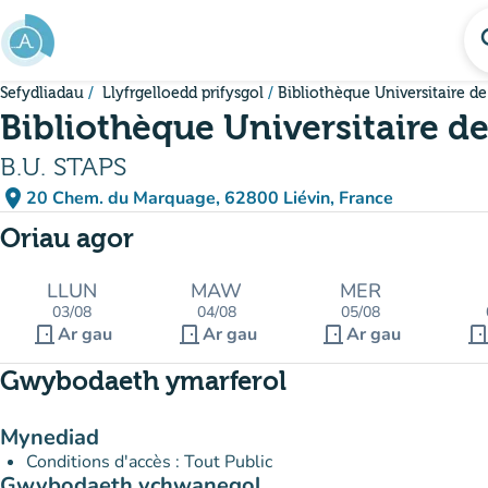
Mynd i'r prif gynnwys
se
Sefydliadau
Llyfrgelloedd prifysgol
Bibliothèque Universitaire de
Bibliothèque Universitaire de
B.U. STAPS
place
20 Chem. du Marquage, 62800 Liévin, France
(agor yn Google Maps)
(tab newydd)
Oriau agor
LLUN
MAW
MER
03/08
04/08
05/08
door_front
door_front
door_front
door_fro
Ar gau
Ar gau
Ar gau
Gwybodaeth ymarferol
Mynediad
Conditions d'accès : Tout Public
Gwybodaeth ychwanegol