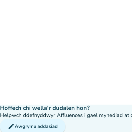
Hoffech chi wella'r dudalen hon?
Helpwch ddefnyddwyr Affluences i gael mynediad at dda
edit
Awgrymu addasiad