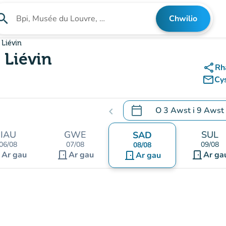
arch
Chwilio
Chwilio am sefydliad
 Liévin
 Liévin
share
Rh
mail_outline
Cy
calendar_today
O
3 Awst
i
9 Awst
chevron_left
.
Agor y calendr i newid d
IAU
GWE
SUL
SAD
06/08
07/08
09/08
08/08
nt
door_front
door_front
Ar gau
Ar gau
door_front
Ar ga
Ar gau