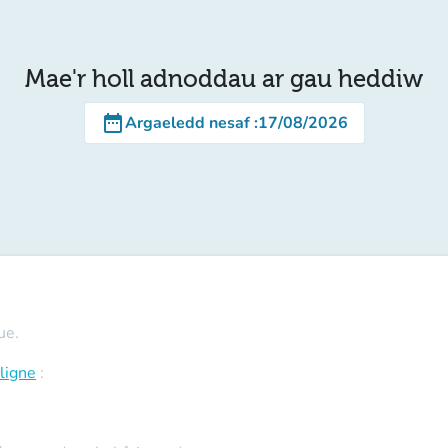
Mae'r holl adnoddau ar gau heddiw
date_range
Argaeledd nesaf
:
17/08/2026
ue.
ligne
: