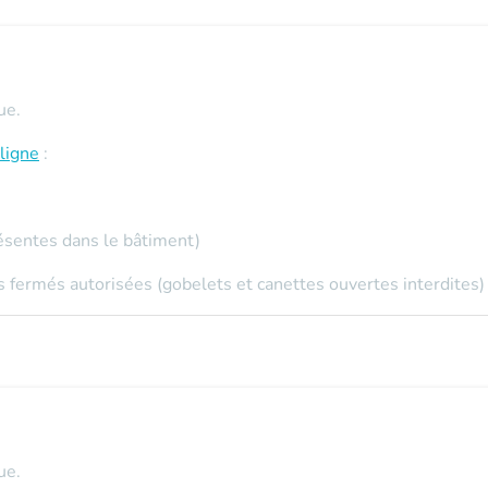
ue.
ligne
:
ésentes dans le bâtiment)
 fermés autorisées (gobelets et canettes ouvertes interdites)
ue.