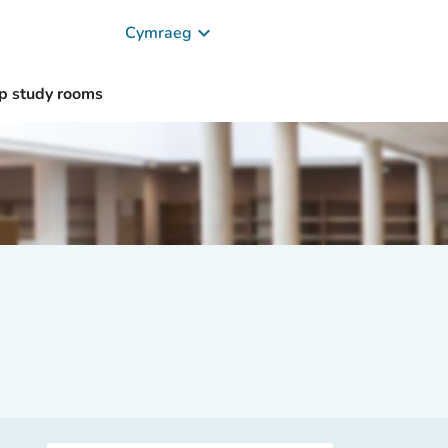
keyboard_arrow_down
Cymraeg
p study rooms