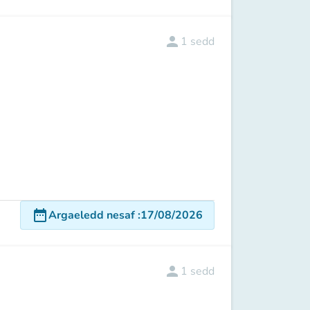
person
1
sedd
date_range
Argaeledd nesaf
:
17/08/2026
person
1
sedd