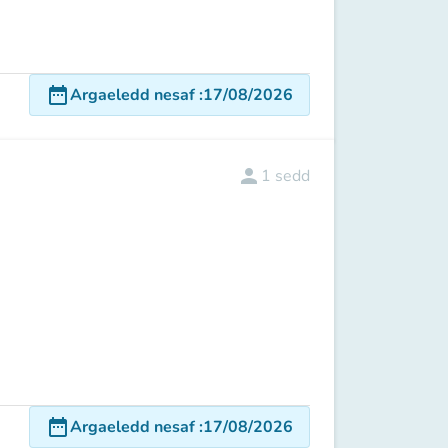
date_range
Argaeledd nesaf
:
17/08/2026
person
1
sedd
date_range
Argaeledd nesaf
:
17/08/2026