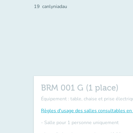
19
canlyniadau
BRM 001 G (1 place)
Équipement : table, chaise et prise électriq
Règles d'usage des salles
consultables en 
- Salle pour 1 personne uniquement