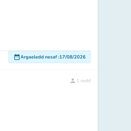
date_range
Argaeledd nesaf
:
17/08/2026
person
1
sedd