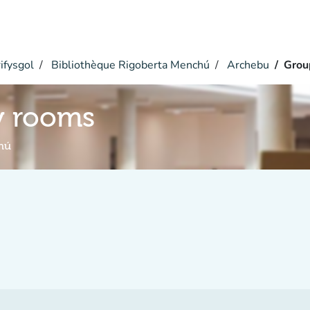
ifysgol
Bibliothèque Rigoberta Menchú
Archebu
Grou
y rooms
hú