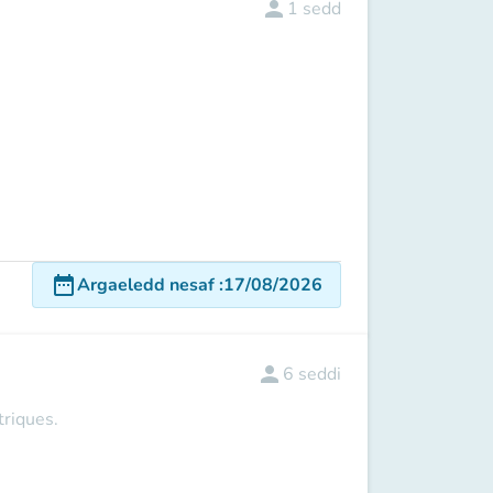
person
1
sedd
date_range
Argaeledd nesaf
:
17/08/2026
person
6
seddi
triques.