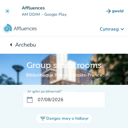
Mynd i'r prif gynnwys
Affluences
arrow_forward
gweld
clear
(tab n
AM DDIM
– Google Play
keyboard_arrow_down
Cymraeg
arrow_left
Archebu
Yn ôl i:
Group study rooms
Bibliothèque Pierre-Mendès-France
Ar gyfer pa ddiwrnod?
calendar_today
filter_list
Dangos mwy o hidlwyr