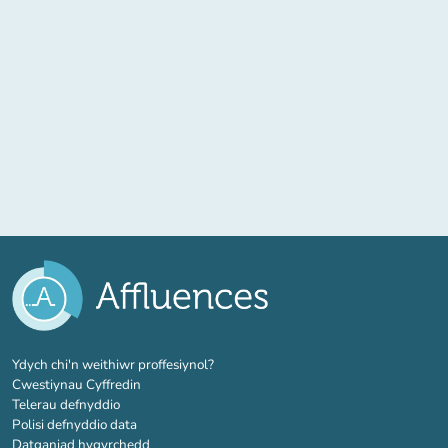
(tab newydd)
Ydych chi'n weithiwr proffesiynol?
Cwestiynau Cyffredin
Telerau defnyddio
Polisi defnyddio data
Datganiad hygyrchedd