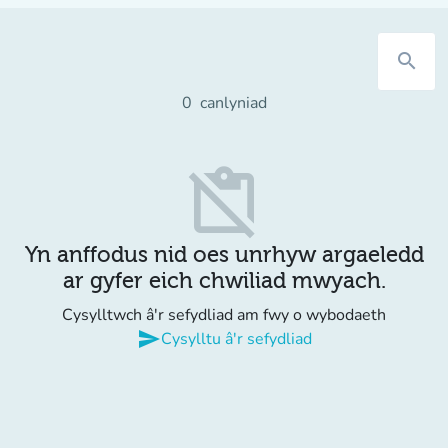
search
0
canlyniad
content_paste_off
Yn anffodus nid oes unrhyw argaeledd
ar gyfer eich chwiliad mwyach.
Cysylltwch â'r sefydliad am fwy o wybodaeth
send
Cysylltu â'r sefydliad