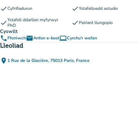
check
check
Cyfrifiaduron
Ystafelloedd astudio
Ystafell ddarllen myfyrwyr
check
check
Peiriant llungopïo
PhD
Cyswllt
phone
email
computer
Ffoniwch
Anfon e-bost
Cyrchu'r wefan
(tab newydd)
Lleoliad
place
1 Rue de la Glacière, 75013 Paris, France
(agor yn Google Maps)
(tab newydd)