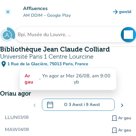
Mynd i'r prif gynnwys
Affluences
arrow_forward
gweld
clear
(tab n
AM DDIM
– Google Play
search
See
Chwilio am sefydliad
Bibliothèque Jean Claude Colliard
Université Paris 1 Centre Lourcine
place
1 Rue de la Glacière, 75013 Paris, France
(agor yn Google Maps)
(tab newydd)
Ar
Yn agor ar Mer 26/08, am 9:00
-
gau
yb
Oriau agor
calendar_today
chevron_left
O
3 Awst
i
9 Awst
chevron_right
.
Agor y calendr i newid dyddiadau
LLUN
03/08
door_front
Ar gau
MAW
04/08
door_front
Ar gau