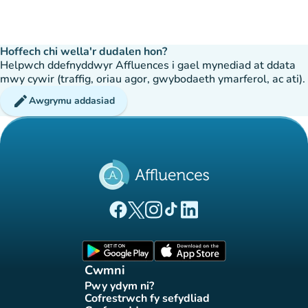
Hoffech chi wella'r dudalen hon?
Helpwch ddefnyddwyr Affluences i gael mynediad at ddata
mwy cywir (traffig, oriau agor, gwybodaeth ymarferol, ac ati).
edit
Awgrymu addasiad
(tab newydd)
(tab newydd)
(tab newydd)
(tab newydd)
(tab newydd)
Tudalen Facebook Affluences
Tudalen Twitter Affluences
Tudalen Instagram Affluences
Tudalen Tiktok Affluences
Tudalen LinkedIn Affluen
(tab newydd)
(tab newydd)
Cwmni
Pwy ydym ni?
(tab newydd)
Cofrestrwch fy sefydliad
(tab newydd)