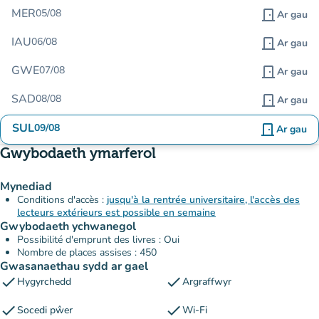
MER
05/08
door_front
Ar gau
IAU
06/08
door_front
Ar gau
GWE
07/08
door_front
Ar gau
SAD
08/08
door_front
Ar gau
SUL
09/08
door_front
Ar gau
Gwybodaeth ymarferol
Mynediad
Conditions d'accès :
jusqu'à la rentrée universitaire, l'accès des
lecteurs extérieurs est possible en semaine
Gwybodaeth ychwanegol
Possibilité d'emprunt des livres : Oui
Nombre de places assises : 450
Gwasanaethau sydd ar gael
check
check
Hygyrchedd
Argraffwyr
check
check
Socedi pŵer
Wi-Fi