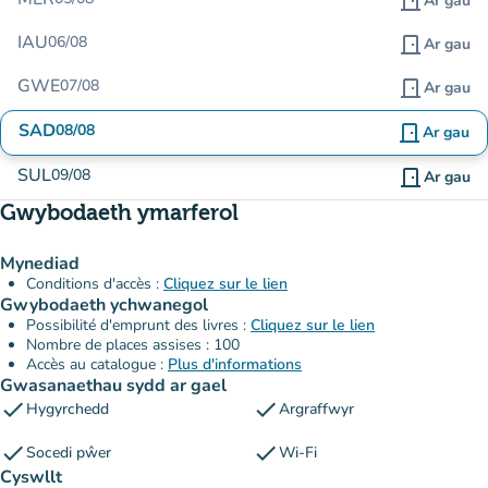
door_front
Ar gau
IAU
06/08
door_front
Ar gau
GWE
07/08
door_front
Ar gau
SAD
08/08
door_front
Ar gau
SUL
09/08
door_front
Ar gau
Gwybodaeth ymarferol
Mynediad
Conditions d'accès :
Cliquez sur le lien
Gwybodaeth ychwanegol
Possibilité d'emprunt des livres :
Cliquez sur le lien
Nombre de places assises : 100
Accès au catalogue :
Plus d'informations
Gwasanaethau sydd ar gael
check
check
Hygyrchedd
Argraffwyr
check
check
Socedi pŵer
Wi-Fi
Cyswllt