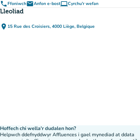
phone
email
computer
Ffoniwch
Anfon e-bost
Cyrchu'r wefan
(tab newydd)
Lleoliad
place
15 Rue des Croisiers, 4000 Liège, Belgique
(agor yn Google Maps)
(tab newydd)
Hoffech chi wella'r dudalen hon?
Helpwch ddefnyddwyr Affluences i gael mynediad at ddata