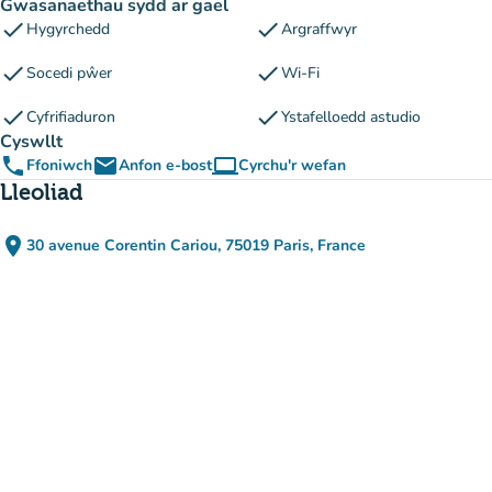
Gwasanaethau sydd ar gael
check
check
Hygyrchedd
Argraffwyr
check
check
Socedi pŵer
Wi-Fi
check
check
Cyfrifiaduron
Ystafelloedd astudio
Cyswllt
phone
email
computer
Ffoniwch
Anfon e-bost
Cyrchu'r wefan
(tab newydd)
Lleoliad
place
30 avenue Corentin Cariou, 75019 Paris, France
(agor yn Google Maps)
(tab newydd)