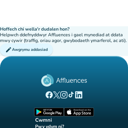
Hoffech chi wella'r dudalen hon?
Helpwch ddefnyddwyr Affluences i gael mynediad at ddata
mwy cywir (traffig, oriau agor, gwybodaeth ymarferol, ac ati).
edit
Awgrymu addasiad
(tab newydd)
(tab newydd)
(tab newydd)
(tab newydd)
(tab newydd)
Tudalen Facebook Affluences
Tudalen Twitter Affluences
Tudalen Instagram Affluences
Tudalen Tiktok Affluences
Tudalen LinkedIn Affluen
(tab newydd)
(tab newydd)
Cwmni
Pwy ydym ni?