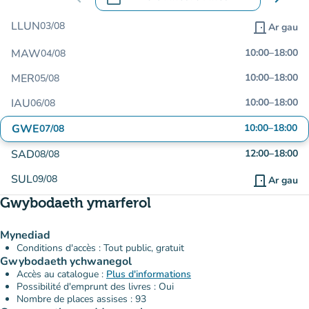
.
Agor y calendr i newid dyddiadau
LLUN
03/08
door_front
Ar gau
MAW
10:00
–
18:00
04/08
MER
10:00
–
18:00
05/08
IAU
10:00
–
18:00
06/08
GWE
10:00
–
18:00
07/08
SAD
12:00
–
18:00
08/08
SUL
09/08
door_front
Ar gau
Gwybodaeth ymarferol
Mynediad
Conditions d'accès : Tout public, gratuit
Gwybodaeth ychwanegol
Accès au catalogue :
Plus d'informations
Possibilité d'emprunt des livres : Oui
Nombre de places assises : 93