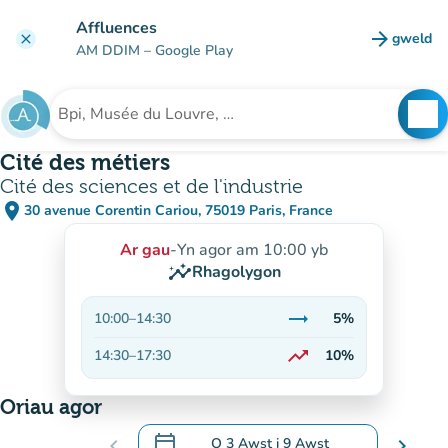
Mynd i'r prif gynnwys
Affluences
arrow_forward
gweld
clear
(tab n
AM DDIM
– Google Play
search
See
Chwilio am sefydliad
Cité des métiers
Cité des sciences et de l'industrie
place
30 avenue Corentin Cariou, 75019 Paris, France
(agor yn Google Maps)
(tab newydd)
Ar gau
-
Yn agor am 10:00 yb
insights
Rhagolygon
trending_flat
10:00
–
14:30
5%
Sefydlog
trending_up
14:30
–
17:30
10%
Ar gynnydd
Oriau agor
calendar_today
chevron_left
O
3 Awst
i
9 Awst
chevron_right