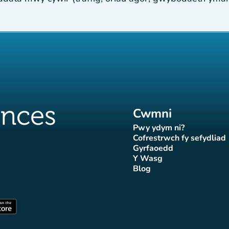
Cwmni
Pwy ydym ni?
(tab newydd)
Cofrestrwch fy sefydliad
(tab newydd
Gyrfaoedd
(tab newydd)
Y Wasg
d)
wydd)
 newydd)
tab newydd)
(tab newydd)
Blog
Affluences
r Affluences
tagram Affluences
 Tiktok Affluences
len LinkedIn Affluences
(tab newydd)
dd)
(tab newydd)