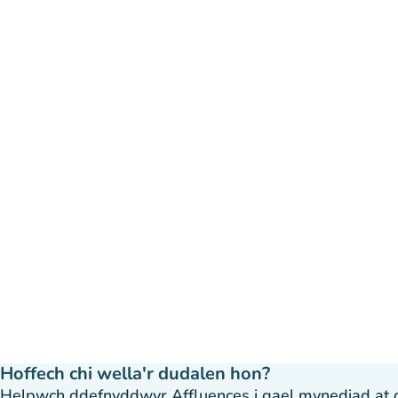
Hoffech chi wella'r dudalen hon?
Helpwch ddefnyddwyr Affluences i gael mynediad at dda