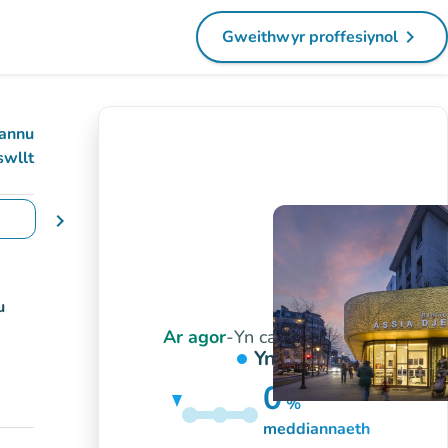
navigate_next
Gweithwyr proffesiynol
(tab newydd)
annu
swllt
chevron_right
yddiadau
u
Ar agor
-
Yn cau am 6:00 yh
Yn fyw
0
%
15%
meddiannaeth