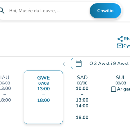
arch
Chwilio
Chwilio am sefydliad
share
Rh
mail_outline
Cy
calendar_today
O
3 Awst
i
9 Awst
chevron_left
.
Agor y calendr i newid d
IAU
SAD
SUL
GWE
06/08
08/08
09/08
07/08
13:00
10:00
13:00
door_front
Ar ga
–
–
–
18:00
13:00
18:00
14:00
–
18:00