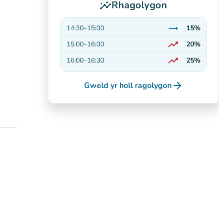
Rhagolygon
insights
trending_flat
14:30
–
15:00
15%
Sefydlog
trending_up
15:00
–
16:00
20%
Ar gynnydd
trending_up
16:00
–
16:30
25%
Ar gynnydd
arrow_forward
Gweld yr holl ragolygon