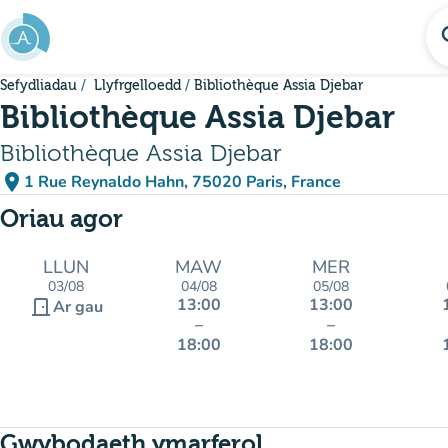
Mynd i'r prif gynnwys
se
Sefydliadau
Llyfrgelloedd
Bibliothèque Assia Djebar
Bibliothèque Assia Djebar
Bibliothèque Assia Djebar
place
1 Rue Reynaldo Hahn, 75020 Paris, France
(agor yn Google Maps)
(tab newydd)
Oriau agor
LLUN
MAW
MER
03/08
04/08
05/08
13:00
13:00
door_front
Ar gau
–
–
18:00
18:00
Gwybodaeth ymarferol