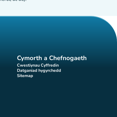
Cymorth a Chefnogaeth
Cwestiynau Cyffredin
(tab newydd)
Datganiad hygyrchedd
)
(tab newydd)
Sitemap
(tab newydd)