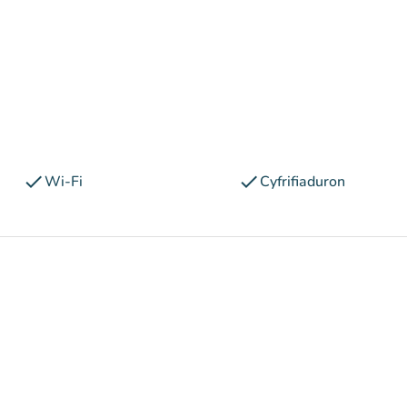
check
check
Wi-Fi
Cyfrifiaduron