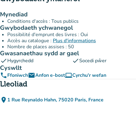
Mynediad
Conditions d'accès : Tous publics
Gwybodaeth ychwanegol
Possibilité d'emprunt des livres : Oui
Accès au catalogue :
Plus d'informations
Nombre de places assises : 50
Gwasanaethau sydd ar gael
check
check
Hygyrchedd
Socedi pŵer
Cyswllt
phone
email
computer
Ffoniwch
Anfon e-bost
Cyrchu'r wefan
(tab newydd)
Lleoliad
place
1 Rue Reynaldo Hahn, 75020 Paris, France
(agor yn Google Maps)
(tab newydd)