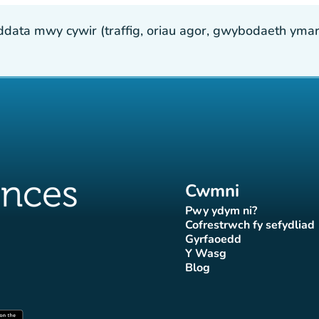
ta mwy cywir (traffig, oriau agor, gwybodaeth ymarfer
Cwmni
Pwy ydym ni?
(tab newydd)
Cofrestrwch fy sefydliad
(tab newydd
Gyrfaoedd
(tab newydd)
Y Wasg
d)
wydd)
 newydd)
tab newydd)
(tab newydd)
Blog
Affluences
r Affluences
tagram Affluences
 Tiktok Affluences
len LinkedIn Affluences
(tab newydd)
dd)
(tab newydd)