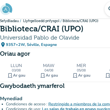
Mynd i'r prif gynnwys
se
Sefydliadau
Llyfrgelloedd prifysgol
Biblioteca/CRAI (UPO)
Biblioteca/CRAI (UPO)
Universidad Pablo de Olavide
place
9357+2W, Séville, Espagne
(agor yn Google Maps)
(tab newydd)
Oriau agor
LLUN
MAW
MER
03/08
04/08
05/08
door_front
door_front
door_front
door_fro
Ar gau
Ar gau
Ar gau
Gwybodaeth ymarferol
Mynediad
Condiciones de acceso :
Restringido a miembros de la com
Condiciones de uso:
Las
salas de trabajo en grupo
pueden