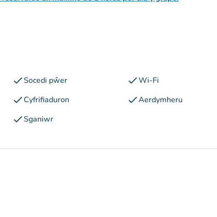
check
check
Socedi pŵer
Wi-Fi
check
check
Cyfrifiaduron
Aerdymheru
check
Sganiwr