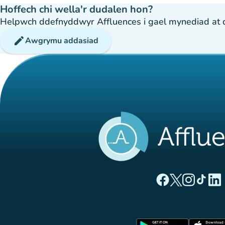
Hoffech chi wella'r dudalen hon?
Helpwch ddefnyddwyr Affluences i gael mynediad at dda
edit
Awgrymu addasiad
(tab newydd)
(tab newyd
(tab ne
(tab
(
Tudalen Facebook 
Tudalen Twitte
Tudalen Ins
Tudalen
Tuda
(tab newy