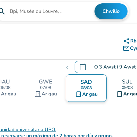
arch
Chwilio
Chwilio am sefydliad
share
Rh
mail_outline
Cy
calendar_today
O
3 Awst
i
9 Awst
chevron_left
.
Agor y calendr i newid d
IAU
GWE
SUL
SAD
06/08
07/08
09/08
08/08
nt
door_front
door_front
Ar gau
Ar gau
door_front
Ar ga
Ar gau
unidad universitaria UPO.
 reservarse
un máximo de 2 horas por día y grupo.