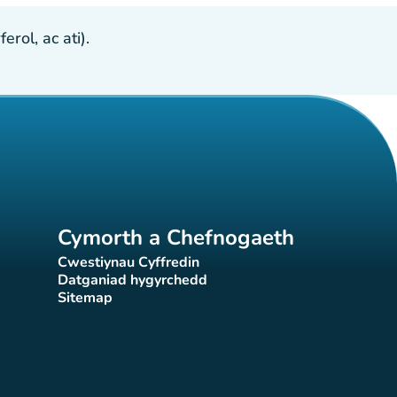
ol, ac ati).
Cymorth a Chefnogaeth
Cwestiynau Cyffredin
(tab newydd)
Datganiad hygyrchedd
)
(tab newydd)
Sitemap
(tab newydd)