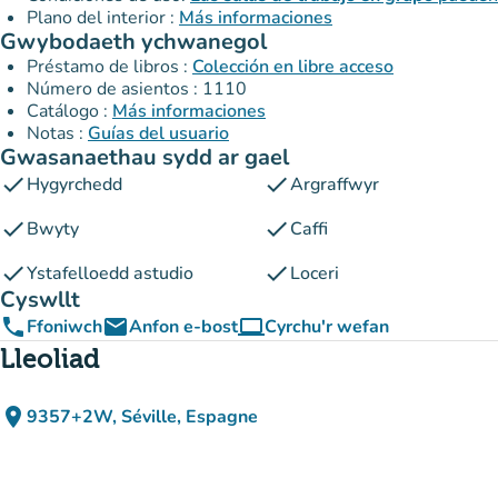
Plano del interior :
Más informaciones
Gwybodaeth ychwanegol
Préstamo de libros :
Colección en libre acceso
Número de asientos : 1110
Catálogo :
Más informaciones
Notas :
Guías del usuario
Gwasanaethau sydd ar gael
check
check
Hygyrchedd
Argraffwyr
check
check
Bwyty
Caffi
check
check
Ystafelloedd astudio
Loceri
Cyswllt
phone
email
computer
Ffoniwch
Anfon e-bost
Cyrchu'r wefan
(tab newydd)
Lleoliad
place
9357+2W, Séville, Espagne
(agor yn Google Maps)
(tab newydd)