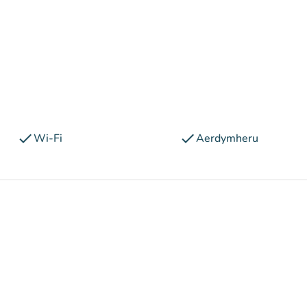
check
check
Wi-Fi
Aerdymheru