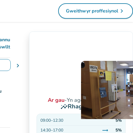
navigate_next
Gweithwyr proffesiynol
(tab newydd)
annu
swllt
chevron_right
yddiadau
u
Ar gau
-
Yn agor am 9:00 yb
Rhagolygon
insights
09:00
–
12:30
5%
trending_flat
14:30
–
17:00
5%