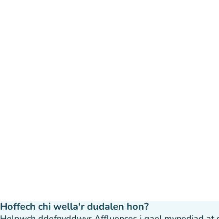
Hoffech chi wella'r dudalen hon?
Helpwch ddefnyddwyr Affluences i gael mynediad at dda