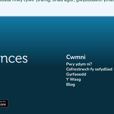
Cwmni
Pwy ydym ni?
(tab newydd)
Cofrestrwch fy sefydliad
(tab newydd
Gyrfaoedd
(tab newydd)
Y Wasg
d)
wydd)
 newydd)
tab newydd)
(tab newydd)
Blog
Affluences
r Affluences
tagram Affluences
 Tiktok Affluences
len LinkedIn Affluences
(tab newydd)
dd)
(tab newydd)