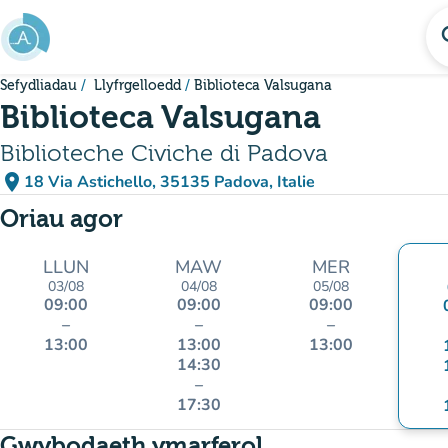
Mynd i'r prif gynnwys
se
Sefydliadau
Llyfrgelloedd
Biblioteca Valsugana
Biblioteca Valsugana
Biblioteche Civiche di Padova
place
18 Via Astichello, 35135 Padova, Italie
(agor yn Google Maps)
(tab newydd)
Oriau agor
LLUN
MAW
MER
03/08
04/08
05/08
09:00
09:00
09:00
–
–
–
13:00
13:00
13:00
14:30
–
17:30
Gwybodaeth ymarferol