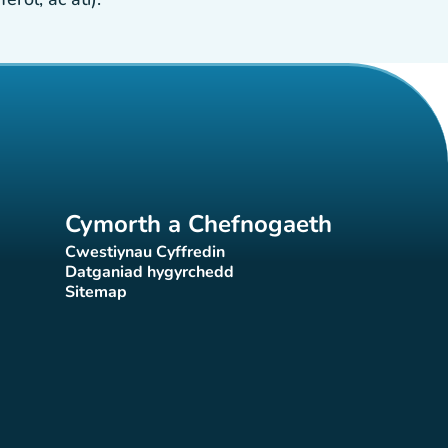
Cymorth a Chefnogaeth
Cwestiynau Cyffredin
(tab newydd)
Datganiad hygyrchedd
)
(tab newydd)
Sitemap
(tab newydd)