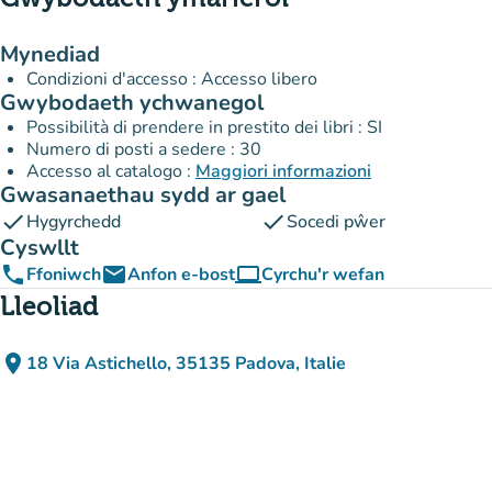
Mynediad
Condizioni d'accesso : Accesso libero
Gwybodaeth ychwanegol
Possibilità di prendere in prestito dei libri : SI
Numero di posti a sedere : 30
Accesso al catalogo :
Maggiori informazioni
Gwasanaethau sydd ar gael
check
check
Hygyrchedd
Socedi pŵer
Cyswllt
phone
email
computer
Ffoniwch
Anfon e-bost
Cyrchu'r wefan
(tab newydd)
Lleoliad
place
18 Via Astichello, 35135 Padova, Italie
(agor yn Google Maps)
(tab newydd)