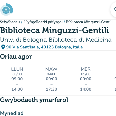
Mynd i'r prif gynnwys
se
Sefydliadau
Llyfrgelloedd prifysgol
Biblioteca Minguzzi-Gentili
Biblioteca Minguzzi-Gentili
Univ. di Bologna Biblioteca di Medicina
place
90 Via Sant'Isaia, 40123 Bologna, Italie
(agor yn Google Maps)
(tab newydd)
Oriau agor
LLUN
MAW
MER
03/08
04/08
05/08
09:00
09:00
09:00
–
–
–
14:00
17:30
14:00
Gwybodaeth ymarferol
Mynediad