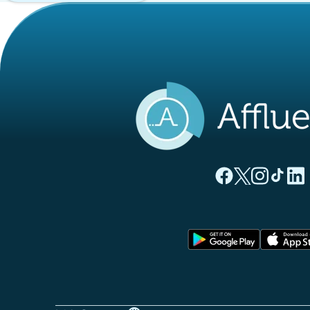
(tab newydd)
(tab newyd
(tab ne
(tab
(
Tudalen Facebook 
Tudalen Twitte
Tudalen Ins
Tudalen
Tuda
(tab newy