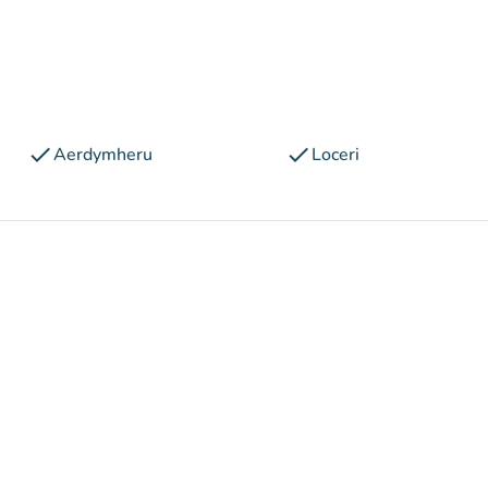
check
check
Aerdymheru
Loceri