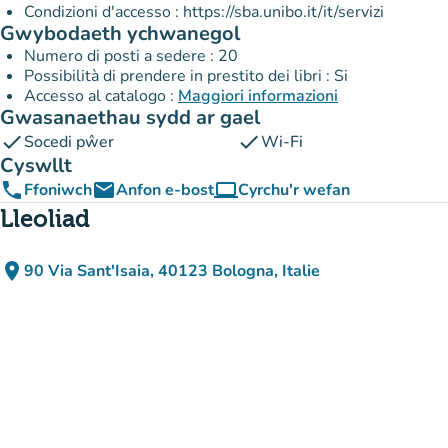
Condizioni d'accesso : https://sba.unibo.it/it/servizi
Gwybodaeth ychwanegol
Numero di posti a sedere : 20
Possibilità di prendere in prestito dei libri : Si
Accesso al catalogo :
Maggiori informazioni
Gwasanaethau sydd ar gael
check
check
Socedi pŵer
Wi-Fi
Cyswllt
phone
email
computer
Ffoniwch
Anfon e-bost
Cyrchu'r wefan
(tab newydd)
Lleoliad
place
90 Via Sant'Isaia, 40123 Bologna, Italie
(agor yn Google Maps)
(tab newydd)