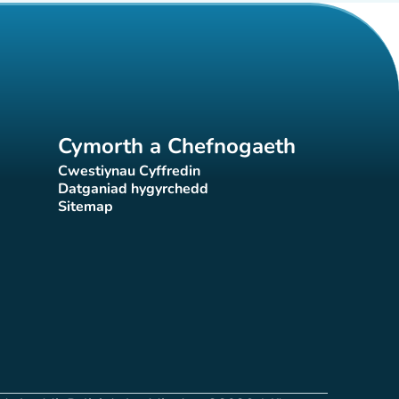
Cymorth a Chefnogaeth
Cwestiynau Cyffredin
(tab newydd)
Datganiad hygyrchedd
)
(tab newydd)
Sitemap
(tab newydd)