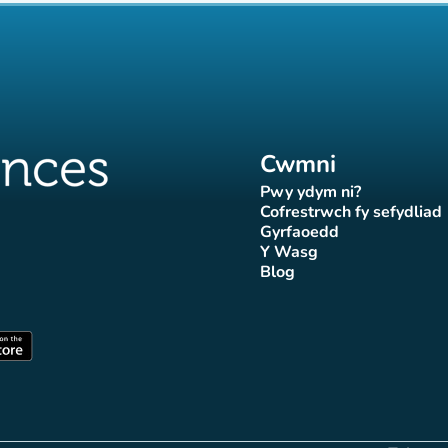
Cwmni
Pwy ydym ni?
(tab newydd)
Cofrestrwch fy sefydliad
(tab newydd
Gyrfaoedd
(tab newydd)
Y Wasg
d)
wydd)
 newydd)
tab newydd)
(tab newydd)
Blog
Affluences
r Affluences
tagram Affluences
 Tiktok Affluences
len LinkedIn Affluences
(tab newydd)
dd)
(tab newydd)