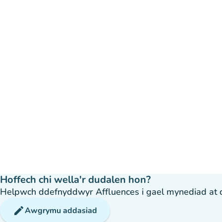
Hoffech chi wella'r dudalen hon?
Helpwch ddefnyddwyr Affluences i gael mynediad at dda
edit
Awgrymu addasiad