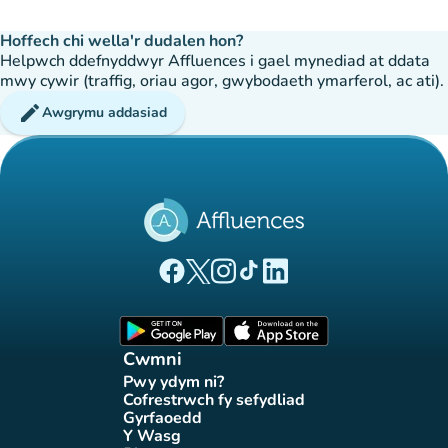
Hoffech chi wella'r dudalen hon?
Helpwch ddefnyddwyr Affluences i gael mynediad at ddata
mwy cywir (traffig, oriau agor, gwybodaeth ymarferol, ac ati).
edit
Awgrymu addasiad
(tab newydd)
(tab newydd)
(tab newydd)
(tab newydd)
(tab newydd)
Tudalen Facebook Affluences
Tudalen Twitter Affluences
Tudalen Instagram Affluences
Tudalen Tiktok Affluences
Tudalen LinkedIn Affluen
(tab newydd)
(tab newydd)
Cwmni
Pwy ydym ni?
(tab newydd)
Cofrestrwch fy sefydliad
(tab newydd)
Gyrfaoedd
(tab newydd)
Y Wasg
(tab newydd)