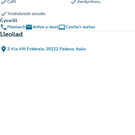
check
check
Caffi
Aerdymheru
check
Ystafelloedd astudio
Cyswllt
phone
email
computer
Ffoniwch
Anfon e-bost
Cyrchu'r wefan
(tab newydd)
Lleoliad
place
2 Via VIII Febbraio, 35122 Padova, Italie
(agor yn Google Maps)
(tab newydd)