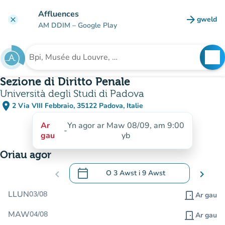
Mynd i'r prif gynnwys
Affluences
arrow_forward
gweld
clear
(tab n
AM DDIM
– Google Play
search
See
Chwilio am sefydliad
Sezione di Diritto Penale
Università degli Studi di Padova
place
2 Via VIII Febbraio, 35122 Padova, Italie
(agor yn Google Maps)
(tab newydd)
Ar
Yn agor ar Maw 08/09, am 9:00
-
gau
yb
Oriau agor
calendar_today
chevron_left
O
3 Awst
i
9 Awst
chevron_right
.
Agor y calendr i newid dyddiadau
LLUN
03/08
door_front
Ar gau
MAW
04/08
door_front
Ar gau