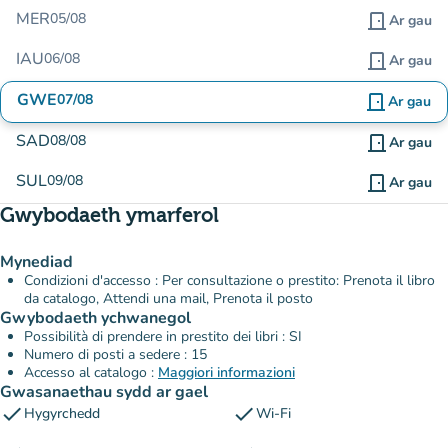
MER
05/08
door_front
Ar gau
IAU
06/08
door_front
Ar gau
GWE
07/08
door_front
Ar gau
SAD
08/08
door_front
Ar gau
SUL
09/08
door_front
Ar gau
Gwybodaeth ymarferol
Mynediad
Condizioni d'accesso : Per consultazione o prestito: Prenota il libro
da catalogo, Attendi una mail, Prenota il posto
Gwybodaeth ychwanegol
Possibilità di prendere in prestito dei libri : SI
Numero di posti a sedere : 15
Accesso al catalogo :
Maggiori informazioni
Gwasanaethau sydd ar gael
check
check
Hygyrchedd
Wi-Fi