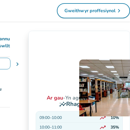
navigate_next
Gweithwyr proffesiynol
(tab newydd)
annu
swllt
chevron_right
yddiadau
u
Ar gau
-
Yn agor am 9:00 yb
Rhagolygon
insights
trending_up
09:00
–
10:00
10%
Ar gynnydd
trending_up
10:00
–
11:00
35%