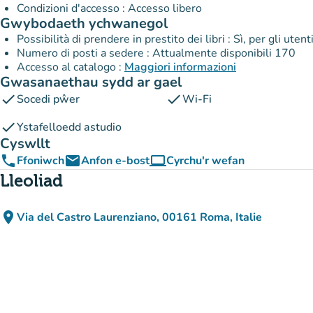
Condizioni d'accesso : Accesso libero
Gwybodaeth ychwanegol
Possibilità di prendere in prestito dei libri : Sì, per gli utent
Numero di posti a sedere : Attualmente disponibili 170
Accesso al catalogo :
Maggiori informazioni
Gwasanaethau sydd ar gael
check
check
Socedi pŵer
Wi-Fi
check
Ystafelloedd astudio
Cyswllt
phone
email
computer
Ffoniwch
Anfon e-bost
Cyrchu'r wefan
(tab newydd)
Lleoliad
place
Via del Castro Laurenziano, 00161 Roma, Italie
(agor yn Google Maps)
(tab newydd)