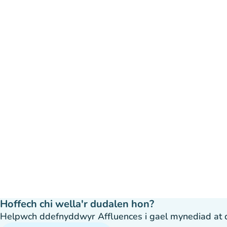
Hoffech chi wella'r dudalen hon?
Helpwch ddefnyddwyr Affluences i gael mynediad at dda