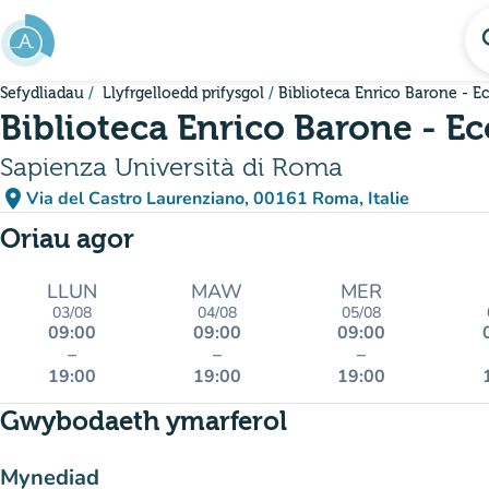
Mynd i'r prif gynnwys
se
Sefydliadau
Llyfrgelloedd prifysgol
Biblioteca Enrico Barone - 
Biblioteca Enrico Barone - 
Sapienza Università di Roma
place
Via del Castro Laurenziano, 00161 Roma, Italie
(agor yn Google Maps)
(tab newydd)
Oriau agor
LLUN
MAW
MER
03/08
04/08
05/08
09:00
09:00
09:00
–
–
–
19:00
19:00
19:00
Gwybodaeth ymarferol
Mynediad