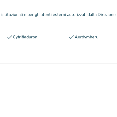
i istituzionali e per gli utenti esterni autorizzati dalla Direzione
check
check
Cyfrifiaduron
Aerdymheru