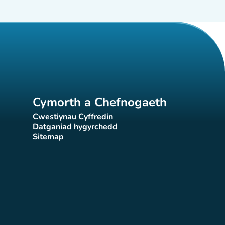
Cymorth a Chefnogaeth
Cwestiynau Cyffredin
(tab newydd)
Datganiad hygyrchedd
)
(tab newydd)
Sitemap
(tab newydd)