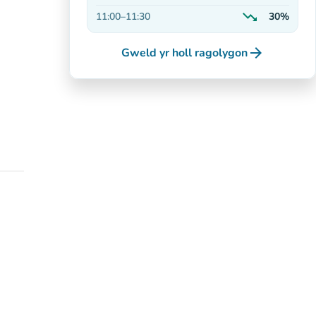
Ar gynnydd
trending_down
11:00
–
11:30
30%
Yn lleihau
arrow_forward
Gweld yr holl ragolygon