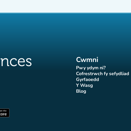
Cwmni
Pwy ydym ni?
(tab newydd)
Cofrestrwch fy sefydliad
(tab newydd
Gyrfaoedd
(tab newydd)
Y Wasg
d)
wydd)
 newydd)
tab newydd)
(tab newydd)
Blog
Affluences
r Affluences
tagram Affluences
 Tiktok Affluences
len LinkedIn Affluences
(tab newydd)
dd)
(tab newydd)