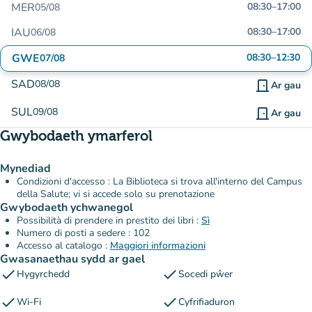
MER
08:30
–
17:00
05/08
IAU
08:30
–
17:00
06/08
GWE
08:30
–
12:30
07/08
SAD
08/08
door_front
Ar gau
SUL
09/08
door_front
Ar gau
Gwybodaeth ymarferol
Mynediad
Condizioni d'accesso : La Biblioteca si trova all'interno del Campus
della Salute; vi si accede solo su prenotazione
Gwybodaeth ychwanegol
Possibilità di prendere in prestito dei libri :
Sì
Numero di posti a sedere : 102
Accesso al catalogo :
Maggiori informazioni
Gwasanaethau sydd ar gael
check
check
Hygyrchedd
Socedi pŵer
check
check
Wi-Fi
Cyfrifiaduron