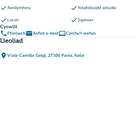
check
check
Aerdymheru
Ystafelloedd astudio
check
check
Loceri
Sganiwr
Cyswllt
phone
email
computer
Ffoniwch
Anfon e-bost
Cyrchu'r wefan
(tab newydd)
Lleoliad
place
Viale Camillo Golgi, 27100 Pavia, Italie
(agor yn Google Maps)
(tab newydd)