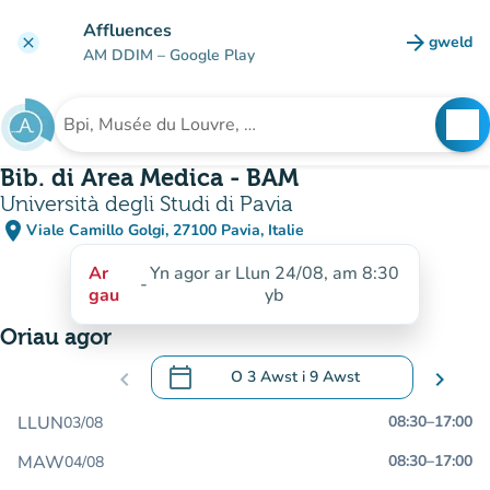
Mynd i'r prif gynnwys
Affluences
arrow_forward
gweld
clear
(tab n
AM DDIM
– Google Play
search
See
Chwilio am sefydliad
Bib. di Area Medica - BAM
Università degli Studi di Pavia
place
Viale Camillo Golgi, 27100 Pavia, Italie
(agor yn Google Maps)
(tab newydd)
Ar
Yn agor ar Llun 24/08, am 8:30
-
gau
yb
Oriau agor
calendar_today
chevron_left
O
3 Awst
i
9 Awst
chevron_right
.
Agor y calendr i newid dyddiadau
LLUN
08:30
–
17:00
03/08
MAW
08:30
–
17:00
04/08