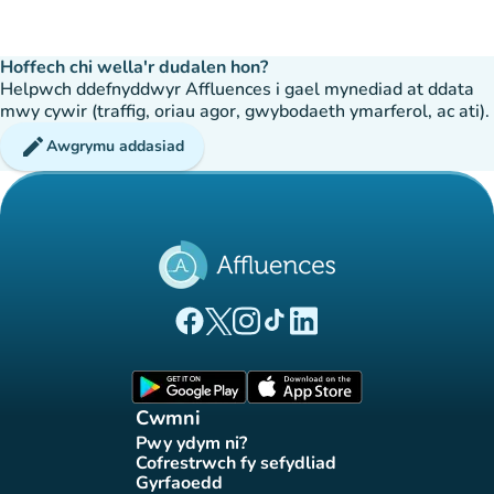
Hoffech chi wella'r dudalen hon?
Helpwch ddefnyddwyr Affluences i gael mynediad at ddata
mwy cywir (traffig, oriau agor, gwybodaeth ymarferol, ac ati).
edit
Awgrymu addasiad
(tab newydd)
(tab newydd)
(tab newydd)
(tab newydd)
(tab newydd)
Tudalen Facebook Affluences
Tudalen Twitter Affluences
Tudalen Instagram Affluences
Tudalen Tiktok Affluences
Tudalen LinkedIn Affluen
(tab newydd)
(tab newydd)
Cwmni
Pwy ydym ni?
(tab newydd)
Cofrestrwch fy sefydliad
(tab newydd)
Gyrfaoedd
(tab newydd)