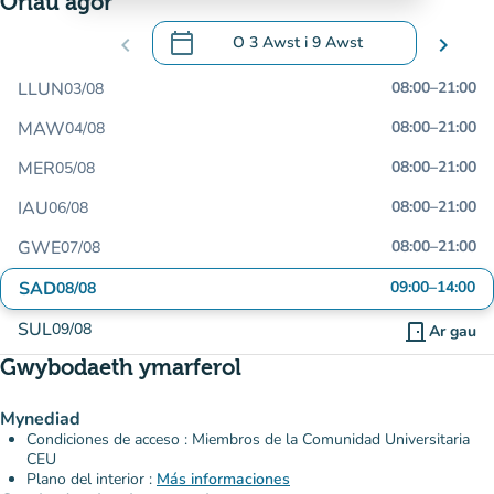
Oriau agor
calendar_today
chevron_left
O
3 Awst
i
9 Awst
chevron_right
.
Agor y calendr i newid dyddiadau
LLUN
08:00
–
21:00
03/08
MAW
08:00
–
21:00
04/08
MER
08:00
–
21:00
05/08
IAU
08:00
–
21:00
06/08
GWE
08:00
–
21:00
07/08
SAD
09:00
–
14:00
08/08
SUL
09/08
door_front
Ar gau
Gwybodaeth ymarferol
Mynediad
Condiciones de acceso : Miembros de la Comunidad Universitaria
CEU
Plano del interior :
Más informaciones