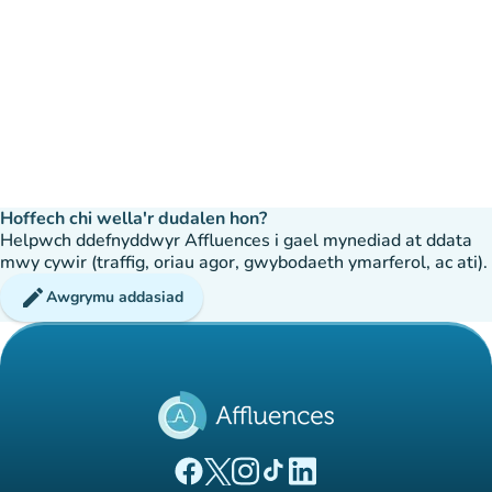
Hoffech chi wella'r dudalen hon?
Helpwch ddefnyddwyr Affluences i gael mynediad at ddata
mwy cywir (traffig, oriau agor, gwybodaeth ymarferol, ac ati).
edit
Awgrymu addasiad
(tab newydd)
(tab newydd)
(tab newydd)
(tab newydd)
(tab newydd)