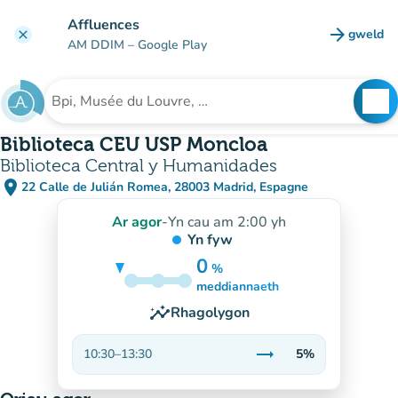
Mynd i'r prif gynnwys
Affluences
arrow_forward
gweld
clear
(tab n
AM DDIM
– Google Play
search
See
Chwilio am sefydliad
Biblioteca CEU USP Moncloa
Biblioteca Central y Humanidades
place
22 Calle de Julián Romea, 28003 Madrid, Espagne
(agor yn Google Maps)
(tab newydd)
Ar agor
-
Yn cau am 2:00 yh
Yn fyw
0
%
5%
meddiannaeth
insights
Rhagolygon
trending_flat
10:30
–
13:30
5%
Sefydlog