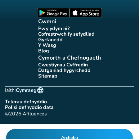
Tudalen Facebook Affluences
Tudalen Twitter Affluences
Tudalen Instagram Affluences
Tudalen Tiktok Affluences
Tudalen LinkedIn Affluen
(tab newydd)
(tab newydd)
Cwmni
Pwy ydym ni?
(tab newydd)
Cofrestrwch fy sefydliad
(tab newydd)
Gyrfaoedd
(tab newydd)
Y Wasg
(tab newydd)
Blog
(tab newydd)
Cymorth a Chefnogaeth
Cwestiynau Cyffredin
(tab newydd)
Datganiad hygyrchedd
(tab newydd)
Sitemap
(tab newydd)
language
Iaith:
Cymraeg
Telerau defnyddio
(tab newydd)
Polisi defnyddio data
(tab newydd)
©2026 Affluences
Archebu