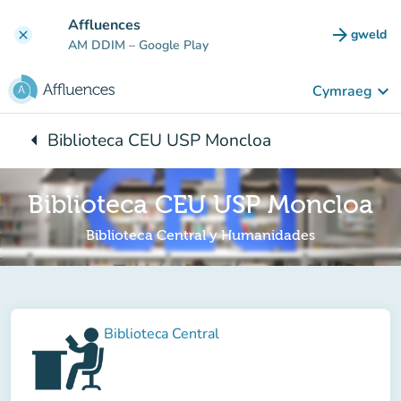
Mynd i'r prif gynnwys
Affluences
arrow_forward
gweld
clear
(tab n
AM DDIM
– Google Play
keyboard_arrow_down
Cymraeg
arrow_left
Biblioteca CEU USP Moncloa
Yn ôl i:
Biblioteca CEU USP Moncloa
Biblioteca Central y Humanidades
Biblioteca Central