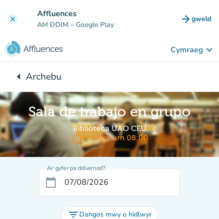
Mynd i'r prif gynnwys
Affluences
arrow_forward
gweld
clear
(tab n
AM DDIM
– Google Play
keyboard_arrow_down
Cymraeg
arrow_left
Archebu
Yn ôl i:
Sala de trabajo en grupo
Biblioteca UAO CEU
access_time
Yn agor am 08:00
Ar gyfer pa ddiwrnod?
calendar_today
filter_list
Dangos mwy o hidlwyr