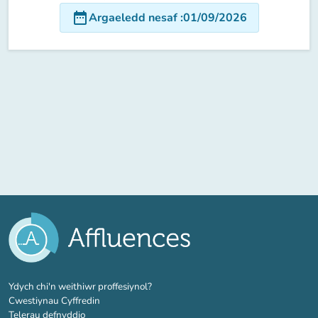
date_range
Argaeledd nesaf
:
01/09/2026
(tab newydd)
Ydych chi'n weithiwr proffesiynol?
Cwestiynau Cyffredin
Telerau defnyddio