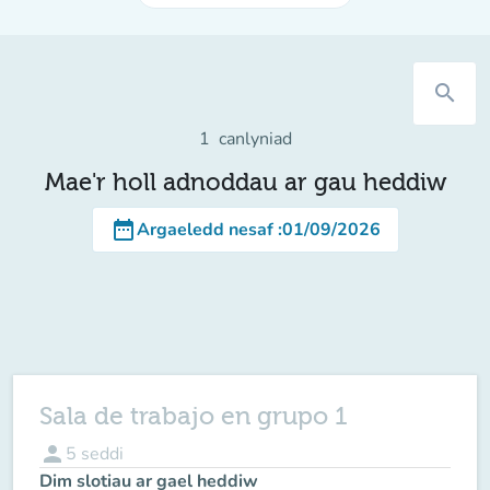
search
1
canlyniad
Mae'r holl adnoddau ar gau heddiw
date_range
Argaeledd nesaf
:
01/09/2026
Sala de trabajo en grupo 1
person
5
seddi
Dim slotiau ar gael heddiw