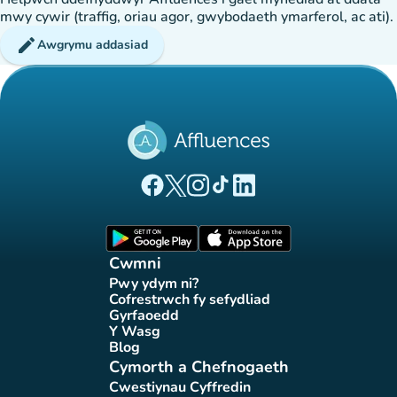
mwy cywir (traffig, oriau agor, gwybodaeth ymarferol, ac ati).
edit
Awgrymu addasiad
(tab newydd)
(tab newydd)
(tab newydd)
(tab newydd)
(tab newydd)
Tudalen Facebook Affluences
Tudalen Twitter Affluences
Tudalen Instagram Affluences
Tudalen Tiktok Affluences
Tudalen LinkedIn Affluen
(tab newydd)
(tab newydd)
Cwmni
Pwy ydym ni?
(tab newydd)
Cofrestrwch fy sefydliad
(tab newydd)
Gyrfaoedd
(tab newydd)
Y Wasg
(tab newydd)
Blog
(tab newydd)
Cymorth a Chefnogaeth
Cwestiynau Cyffredin
(tab newydd)