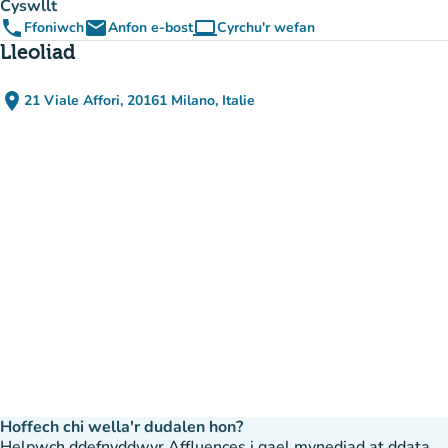
Cyswllt
phone
email
computer
Ffoniwch
Anfon e-bost
Cyrchu'r wefan
(tab newydd)
Lleoliad
place
21 Viale Affori, 20161 Milano, Italie
(agor yn Google Maps)
(tab newydd)
Hoffech chi wella'r dudalen hon?
Helpwch ddefnyddwyr Affluences i gael mynediad at ddata