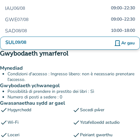
IAU
09:00
–
22:30
06/08
GWE
09:00
–
22:30
07/08
SAD
10:00
–
18:00
08/08
SUL
09/08
door_front
Ar gau
Gwybodaeth ymarferol
Mynediad
Condizioni d'accesso : Ingresso libero: non è necessario prenotare
l'accesso.
Gwybodaeth ychwanegol
Possibilità di prendere in prestito dei libri : Sì
Numero di posti a sedere : 0
Gwasanaethau sydd ar gael
check
check
Hygyrchedd
Socedi pŵer
check
check
Wi-Fi
Ystafelloedd astudio
check
check
Loceri
Peiriant gwerthu