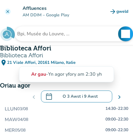
Mynd i'r prif gynnwys
Affluences
arrow_forward
gweld
clear
(tab n
AM DDIM
– Google Play
search
See
Chwilio am sefydliad
Biblioteca Affori
Biblioteca Affori
place
21 Viale Affori, 20161 Milano, Italie
(agor yn Google Maps)
(tab newydd)
Ar gau
-
Yn agor yfory am 2:30 yh
Oriau agor
calendar_today
chevron_left
O
3 Awst
i
9 Awst
chevron_right
.
Agor y calendr i newid dyddiadau
LLUN
14:30
–
22:30
03/08
MAW
09:00
–
22:30
04/08
MER
09:00
–
22:30
05/08