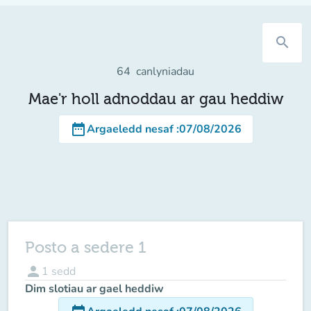
search
64
canlyniadau
Mae'r holl adnoddau ar gau heddiw
date_range
Argaeledd nesaf
:
07/08/2026
Posto a sedere 1
person
1
sedd
Dim slotiau ar gael heddiw