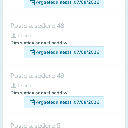
date_range
Argaeledd nesaf
:
07/08/2026
Posto a sedere 48
person
1
sedd
Dim slotiau ar gael heddiw
date_range
Argaeledd nesaf
:
07/08/2026
Posto a sedere 49
person
1
sedd
Dim slotiau ar gael heddiw
date_range
Argaeledd nesaf
:
07/08/2026
Posto a sedere 5