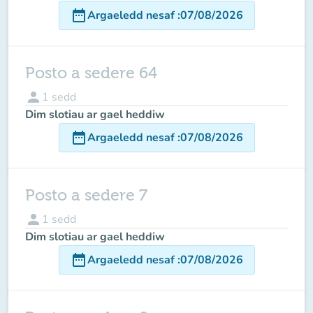
date_range
Argaeledd nesaf
:
07/08/2026
Posto a sedere 64
person
1
sedd
Dim slotiau ar gael heddiw
date_range
Argaeledd nesaf
:
07/08/2026
Posto a sedere 7
person
1
sedd
Dim slotiau ar gael heddiw
date_range
Argaeledd nesaf
:
07/08/2026