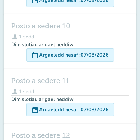
date_range
Argaeledd nesaf
:
07/08/2026
Posto a sedere 10
person
1
sedd
Dim slotiau ar gael heddiw
date_range
Argaeledd nesaf
:
07/08/2026
Posto a sedere 11
person
1
sedd
Dim slotiau ar gael heddiw
date_range
Argaeledd nesaf
:
07/08/2026
Posto a sedere 12