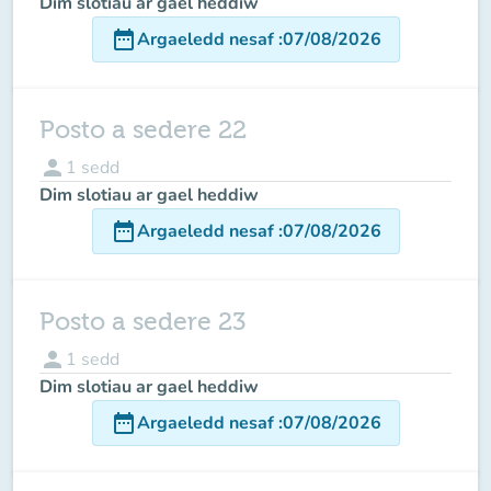
Dim slotiau ar gael heddiw
date_range
Argaeledd nesaf
:
07/08/2026
Posto a sedere 22
person
1
sedd
Dim slotiau ar gael heddiw
date_range
Argaeledd nesaf
:
07/08/2026
Posto a sedere 23
person
1
sedd
Dim slotiau ar gael heddiw
date_range
Argaeledd nesaf
:
07/08/2026