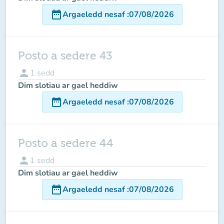
date_range
Argaeledd nesaf
:
07/08/2026
Posto a sedere 43
person
1
sedd
Dim slotiau ar gael heddiw
date_range
Argaeledd nesaf
:
07/08/2026
Posto a sedere 44
person
1
sedd
Dim slotiau ar gael heddiw
date_range
Argaeledd nesaf
:
07/08/2026