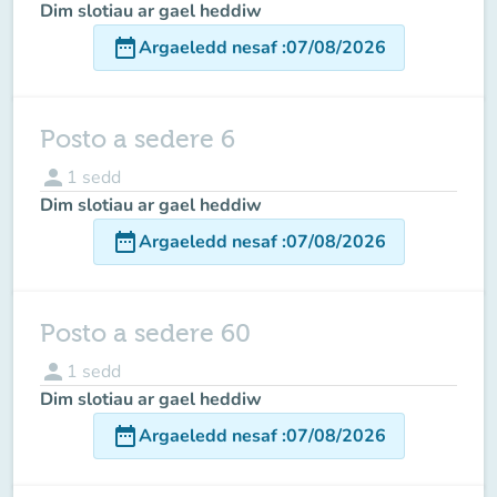
Dim slotiau ar gael heddiw
date_range
Argaeledd nesaf
:
07/08/2026
Posto a sedere 6
person
1
sedd
Dim slotiau ar gael heddiw
date_range
Argaeledd nesaf
:
07/08/2026
Posto a sedere 60
person
1
sedd
Dim slotiau ar gael heddiw
date_range
Argaeledd nesaf
:
07/08/2026