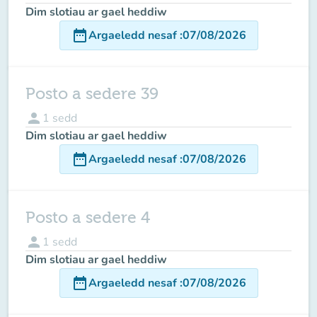
Dim slotiau ar gael heddiw
date_range
Argaeledd nesaf
:
07/08/2026
Posto a sedere 39
person
1
sedd
Dim slotiau ar gael heddiw
date_range
Argaeledd nesaf
:
07/08/2026
Posto a sedere 4
person
1
sedd
Dim slotiau ar gael heddiw
date_range
Argaeledd nesaf
:
07/08/2026