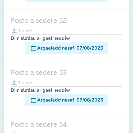
Posto a sedere 52
person
1
sedd
Dim slotiau ar gael heddiw
date_range
Argaeledd nesaf
:
07/08/2026
Posto a sedere 53
person
1
sedd
Dim slotiau ar gael heddiw
date_range
Argaeledd nesaf
:
07/08/2026
Posto a sedere 54