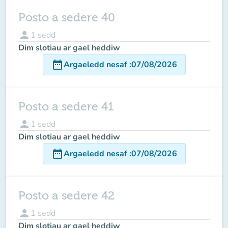
Posto a sedere 40
person
1
sedd
Dim slotiau ar gael heddiw
date_range
Argaeledd nesaf
:
07/08/2026
Posto a sedere 41
person
1
sedd
Dim slotiau ar gael heddiw
date_range
Argaeledd nesaf
:
07/08/2026
Posto a sedere 42
person
1
sedd
Dim slotiau ar gael heddiw