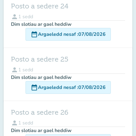
Posto a sedere 24
person
1
sedd
Dim slotiau ar gael heddiw
date_range
Argaeledd nesaf
:
07/08/2026
Posto a sedere 25
person
1
sedd
Dim slotiau ar gael heddiw
date_range
Argaeledd nesaf
:
07/08/2026
Posto a sedere 26
person
1
sedd
Dim slotiau ar gael heddiw