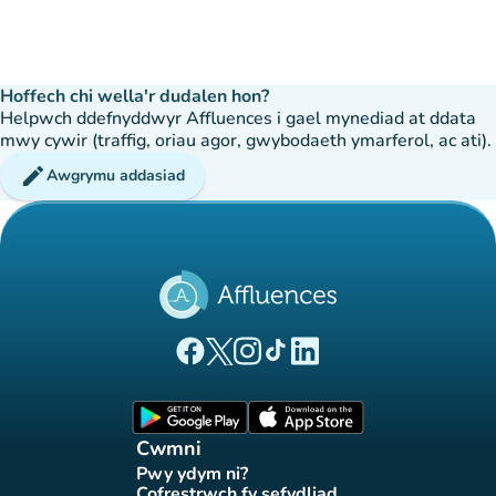
Hoffech chi wella'r dudalen hon?
Helpwch ddefnyddwyr Affluences i gael mynediad at ddata
mwy cywir (traffig, oriau agor, gwybodaeth ymarferol, ac ati).
edit
Awgrymu addasiad
(tab newydd)
(tab newydd)
(tab newydd)
(tab newydd)
(tab newydd)
Tudalen Facebook Affluences
Tudalen Twitter Affluences
Tudalen Instagram Affluences
Tudalen Tiktok Affluences
Tudalen LinkedIn Affluen
(tab newydd)
(tab newydd)
Cwmni
Pwy ydym ni?
(tab newydd)
Cofrestrwch fy sefydliad