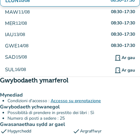
LLUN
08:30
–
17:30
10/08
MAW
08:30
–
17:30
11/08
MER
08:30
–
17:30
12/08
IAU
08:30
–
17:30
13/08
GWE
08:30
–
17:30
14/08
SAD
15/08
door_front
Ar gau
SUL
16/08
door_front
Ar gau
Gwybodaeth ymarferol
Mynediad
Condizioni d'accesso :
Accesso su prenotazione
Gwybodaeth ychwanegol
Possibilità di prendere in prestito dei libri : Sì
Numero di posti a sedere : 25
Gwasanaethau sydd ar gael
check
check
Hygyrchedd
Argraffwyr