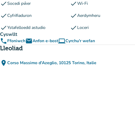
check
check
Socedi pŵer
Wi-Fi
check
check
Cyfrifiaduron
Aerdymheru
check
check
Ystafelloedd astudio
Loceri
Cyswllt
phone
email
computer
Ffoniwch
Anfon e-bost
Cyrchu'r wefan
(tab newydd)
Lleoliad
place
Corso Massimo d'Azeglio, 10125 Torino, Italie
(agor yn Google Maps)
(tab newydd)