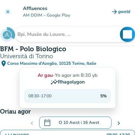
Mynd i'r prif gynnwys
Affluences
arrow_forward
gweld
clear
(tab n
AM DDIM
– Google Play
search
See
Chwilio am sefydliad
BFM - Polo Biologico
Università di Torino
place
Corso Massimo d'Azeglio, 10125 Torino, Italie
(agor yn Google Maps)
(tab newydd)
Ar gau
-
Yn agor am 8:30 yb
insights
Rhagolygon
08:30
–
17:00
5%
Oriau agor
calendar_today
chevron_left
O
10 Awst
i
16 Awst
chevron_right
.
Agor y calendr i newid dyddiadau