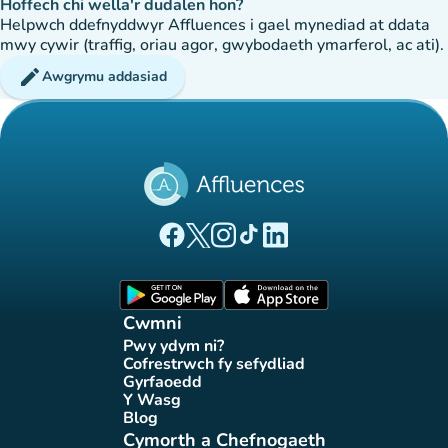
Hoffech chi wella'r dudalen hon?
Helpwch ddefnyddwyr Affluences i gael mynediad at ddata
mwy cywir (traffig, oriau agor, gwybodaeth ymarferol, ac ati).
edit
Awgrymu addasiad
(tab newydd)
(tab newydd)
(tab newydd)
(tab newydd)
(tab newydd)
Tudalen Facebook Affluences
Tudalen Twitter Affluences
Tudalen Instagram Affluences
Tudalen Tiktok Affluences
Tudalen LinkedIn Affluen
(tab newydd)
(tab newydd)
Cwmni
Pwy ydym ni?
(tab newydd)
Cofrestrwch fy sefydliad
(tab newydd)
Gyrfaoedd
(tab newydd)
Y Wasg
(tab newydd)
Blog
(tab newydd)
Cymorth a Chefnogaeth