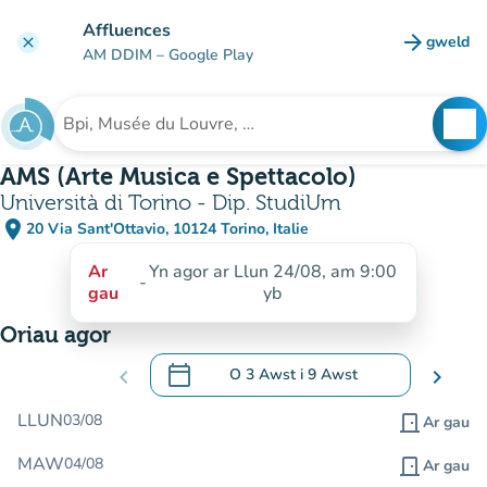
Mynd i'r prif gynnwys
Affluences
arrow_forward
gweld
clear
(tab n
AM DDIM
– Google Play
search
See
Chwilio am sefydliad
AMS (Arte Musica e Spettacolo)
Università di Torino - Dip. StudiUm
place
20 Via Sant'Ottavio, 10124 Torino, Italie
(agor yn Google Maps)
(tab newydd)
Ar
Yn agor ar Llun 24/08, am 9:00
-
gau
yb
Oriau agor
calendar_today
chevron_left
O
3 Awst
i
9 Awst
chevron_right
.
Agor y calendr i newid dyddiadau
LLUN
03/08
door_front
Ar gau
MAW
04/08
door_front
Ar gau