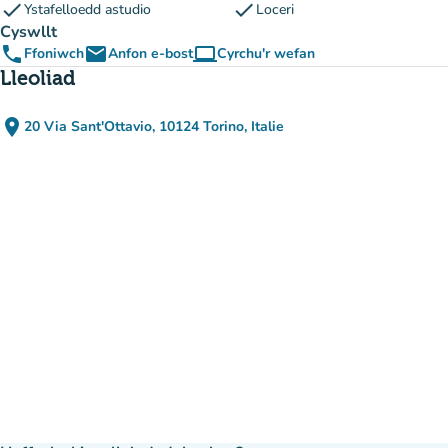
check
check
Ystafelloedd astudio
Loceri
Cyswllt
phone
email
computer
Ffoniwch
Anfon e-bost
Cyrchu'r wefan
(tab newydd)
Lleoliad
place
20 Via Sant'Ottavio, 10124 Torino, Italie
(agor yn Google Maps)
(tab newydd)