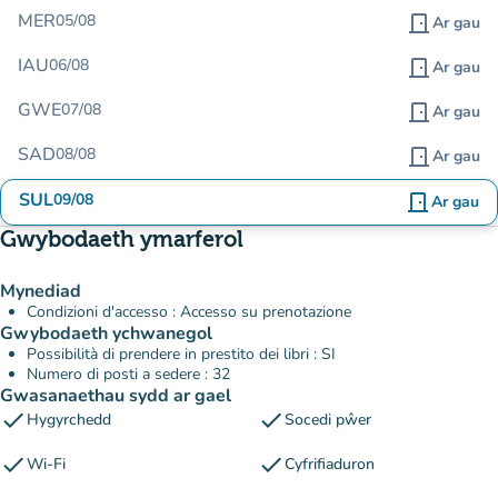
MER
05/08
door_front
Ar gau
IAU
06/08
door_front
Ar gau
GWE
07/08
door_front
Ar gau
SAD
08/08
door_front
Ar gau
SUL
09/08
door_front
Ar gau
Gwybodaeth ymarferol
Mynediad
Condizioni d'accesso : Accesso su prenotazione
Gwybodaeth ychwanegol
Possibilità di prendere in prestito dei libri : SI
Numero di posti a sedere : 32
Gwasanaethau sydd ar gael
check
check
Hygyrchedd
Socedi pŵer
check
check
Wi-Fi
Cyfrifiaduron