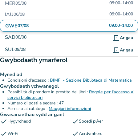
MER
09:00
–
14:00
05/08
IAU
09:00
–
14:00
06/08
GWE
09:00
–
14:00
07/08
SAD
08/08
door_front
Ar gau
SUL
09/08
door_front
Ar gau
Gwybodaeth ymarferol
Mynediad
Condizioni d'accesso :
BIMFI - Sezione Biblioteca di Matematica
Gwybodaeth ychwanegol
Possibilità di prendere in prestito dei libri :
Regole per l'accesso ai
servizi bibliotecari
Numero di posti a sedere : 47
Accesso al catalogo :
Maggiori informazioni
Gwasanaethau sydd ar gael
check
check
Hygyrchedd
Socedi pŵer
check
check
Wi-Fi
Aerdymheru