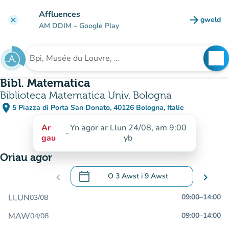
Mynd i'r prif gynnwys
Affluences
arrow_forward
gweld
clear
(tab n
AM DDIM
– Google Play
search
See
Chwilio am sefydliad
Bibl. Matematica
Biblioteca Matematica Univ. Bologna
place
5 Piazza di Porta San Donato, 40126 Bologna, Italie
(agor yn Google Maps)
(tab newydd)
Ar
Yn agor ar Llun 24/08, am 9:00
-
gau
yb
Oriau agor
calendar_today
chevron_left
O
3 Awst
i
9 Awst
chevron_right
.
Agor y calendr i newid dyddiadau
LLUN
09:00
–
14:00
03/08
MAW
09:00
–
14:00
04/08