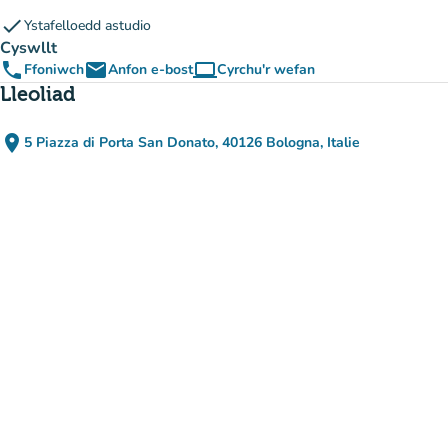
check
Ystafelloedd astudio
Cyswllt
phone
email
computer
Ffoniwch
Anfon e-bost
Cyrchu'r wefan
(tab newydd)
Lleoliad
place
5 Piazza di Porta San Donato, 40126 Bologna, Italie
(agor yn Google Maps)
(tab newydd)