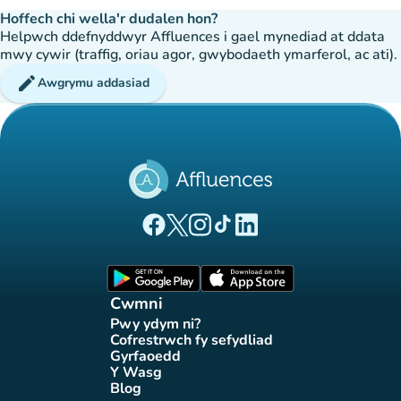
Hoffech chi wella'r dudalen hon?
Helpwch ddefnyddwyr Affluences i gael mynediad at ddata
mwy cywir (traffig, oriau agor, gwybodaeth ymarferol, ac ati).
edit
Awgrymu addasiad
(tab newydd)
(tab newydd)
(tab newydd)
(tab newydd)
(tab newydd)
Tudalen Facebook Affluences
Tudalen Twitter Affluences
Tudalen Instagram Affluences
Tudalen Tiktok Affluences
Tudalen LinkedIn Affluen
(tab newydd)
(tab newydd)
Cwmni
Pwy ydym ni?
(tab newydd)
Cofrestrwch fy sefydliad
(tab newydd)
Gyrfaoedd
(tab newydd)
Y Wasg
(tab newydd)
Blog
(tab newydd)