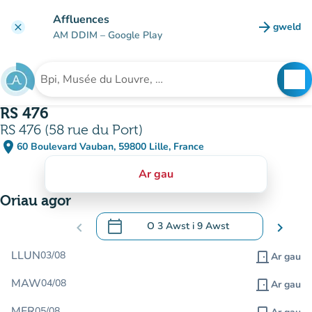
Mynd i'r prif gynnwys
Affluences
arrow_forward
gweld
clear
(tab n
AM DDIM
– Google Play
search
See
Chwilio am sefydliad
RS 476
RS 476 (58 rue du Port)
place
60 Boulevard Vauban, 59800 Lille, France
(agor yn Google Maps)
(tab newydd)
Ar gau
Oriau agor
calendar_today
chevron_left
O
3 Awst
i
9 Awst
chevron_right
.
Agor y calendr i newid dyddiadau
LLUN
03/08
door_front
Ar gau
MAW
04/08
door_front
Ar gau
MER
05/08