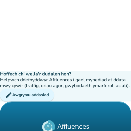
Hoffech chi wella'r dudalen hon?
Helpwch ddefnyddwyr Affluences i gael mynediad at ddata
mwy cywir (traffig, oriau agor, gwybodaeth ymarferol, ac ati).
edit
Awgrymu addasiad