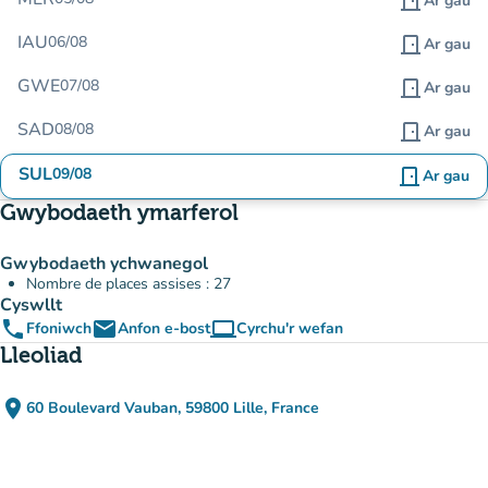
door_front
Ar gau
IAU
06/08
door_front
Ar gau
GWE
07/08
door_front
Ar gau
SAD
08/08
door_front
Ar gau
SUL
09/08
door_front
Ar gau
Gwybodaeth ymarferol
Gwybodaeth ychwanegol
Nombre de places assises : 27
Cyswllt
phone
email
computer
Ffoniwch
Anfon e-bost
Cyrchu'r wefan
(tab newydd)
Lleoliad
place
60 Boulevard Vauban, 59800 Lille, France
(agor yn Google Maps)
(tab newydd)