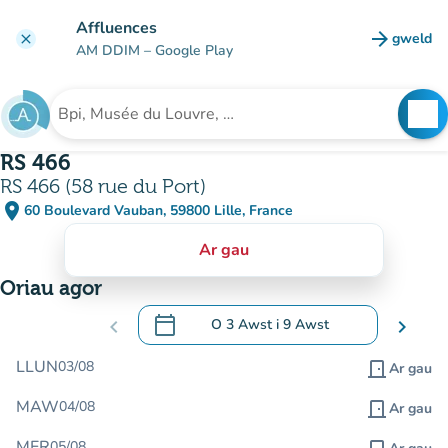
Mynd i'r prif gynnwys
Affluences
arrow_forward
gweld
clear
(tab n
AM DDIM
– Google Play
search
See
Chwilio am sefydliad
RS 466
RS 466 (58 rue du Port)
place
60 Boulevard Vauban, 59800 Lille, France
(agor yn Google Maps)
(tab newydd)
Ar gau
Oriau agor
calendar_today
chevron_left
O
3 Awst
i
9 Awst
chevron_right
.
Agor y calendr i newid dyddiadau
LLUN
03/08
door_front
Ar gau
MAW
04/08
door_front
Ar gau
MER
05/08