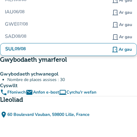
door_front
Ar gau
IAU
06/08
door_front
Ar gau
GWE
07/08
door_front
Ar gau
SAD
08/08
door_front
Ar gau
SUL
09/08
door_front
Ar gau
Gwybodaeth ymarferol
Gwybodaeth ychwanegol
Nombre de places assises : 30
Cyswllt
phone
email
computer
Ffoniwch
Anfon e-bost
Cyrchu'r wefan
(tab newydd)
Lleoliad
place
60 Boulevard Vauban, 59800 Lille, France
(agor yn Google Maps)
(tab newydd)