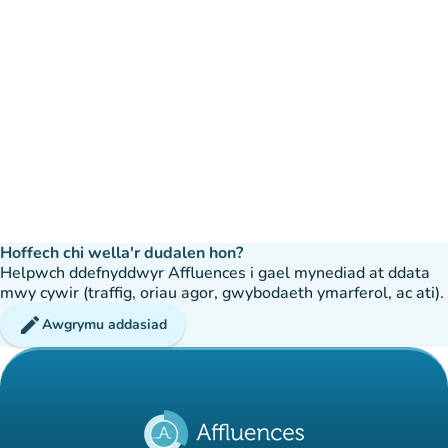
Hoffech chi wella'r dudalen hon?
Helpwch ddefnyddwyr Affluences i gael mynediad at ddata
mwy cywir (traffig, oriau agor, gwybodaeth ymarferol, ac ati).
edit
Awgrymu addasiad