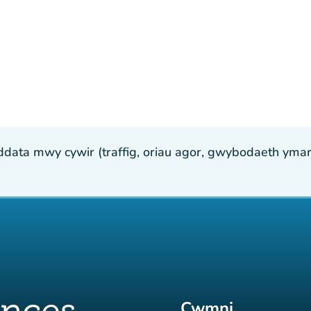
ta mwy cywir (traffig, oriau agor, gwybodaeth ymarfer
Cwmni