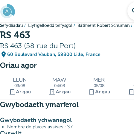
Mynd i'r prif gynnwys
se
Sefydliadau
Llyfrgelloedd prifysgol
Bâtiment Robert Schuman
RS 463
RS 463 (58 rue du Port)
place
60 Boulevard Vauban, 59800 Lille, France
(agor yn Google Maps)
(tab newydd)
Oriau agor
LLUN
MAW
MER
03/08
04/08
05/08
door_front
door_front
door_front
door_fro
Ar gau
Ar gau
Ar gau
Gwybodaeth ymarferol
Gwybodaeth ychwanegol
Nombre de places assises : 37
Cyswllt