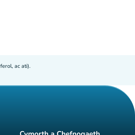
ol, ac ati).
Cymorth a Chefnogaeth