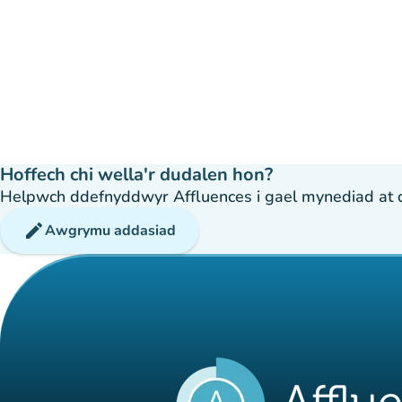
Hoffech chi wella'r dudalen hon?
Helpwch ddefnyddwyr Affluences i gael mynediad at dda
edit
Awgrymu addasiad