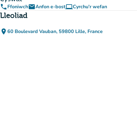
phone
email
computer
Ffoniwch
Anfon e-bost
Cyrchu'r wefan
(tab newydd)
Lleoliad
place
60 Boulevard Vauban, 59800 Lille, France
(agor yn Google Maps)
(tab newydd)