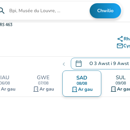
arch
Chwilio
Chwilio am sefydliad
RS 463
share
Rh
mail_outline
Cy
calendar_today
O
3 Awst
i
9 Awst
chevron_left
.
Agor y calendr i newid d
IAU
GWE
SUL
SAD
06/08
07/08
09/08
08/08
nt
door_front
door_front
Ar gau
Ar gau
door_front
Ar ga
Ar gau