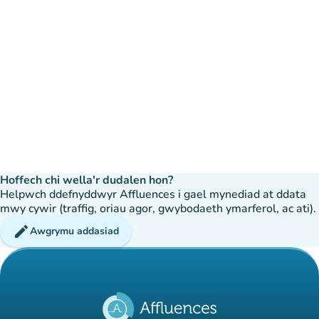
Hoffech chi wella'r dudalen hon?
Helpwch ddefnyddwyr Affluences i gael mynediad at ddata
mwy cywir (traffig, oriau agor, gwybodaeth ymarferol, ac ati).
edit
Awgrymu addasiad