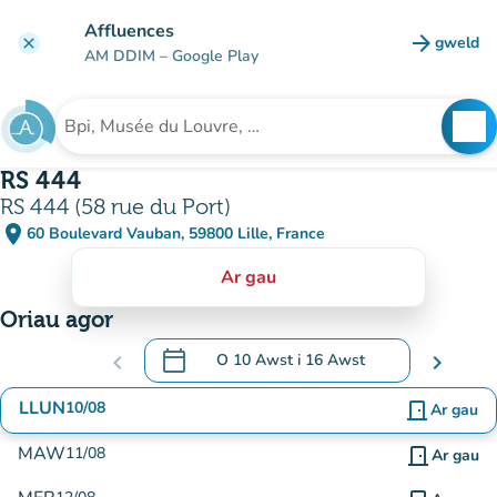
Mynd i'r prif gynnwys
Affluences
arrow_forward
gweld
clear
(tab n
AM DDIM
– Google Play
search
See
Chwilio am sefydliad
RS 444
RS 444 (58 rue du Port)
place
60 Boulevard Vauban, 59800 Lille, France
(agor yn Google Maps)
(tab newydd)
Ar gau
Oriau agor
calendar_today
chevron_left
O
10 Awst
i
16 Awst
chevron_right
.
Agor y calendr i newid dyddiadau
LLUN
10/08
door_front
Ar gau
MAW
11/08
door_front
Ar gau