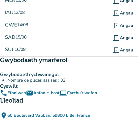
MER
12/08
door_front
Ar gau
IAU
13/08
door_front
Ar gau
GWE
14/08
door_front
Ar gau
SAD
15/08
door_front
Ar gau
SUL
16/08
door_front
Ar gau
Gwybodaeth ymarferol
Gwybodaeth ychwanegol
Nombre de places assises : 32
Cyswllt
phone
email
computer
Ffoniwch
Anfon e-bost
Cyrchu'r wefan
(tab newydd)
Lleoliad
place
60 Boulevard Vauban, 59800 Lille, France
(agor yn Google Maps)
(tab newydd)