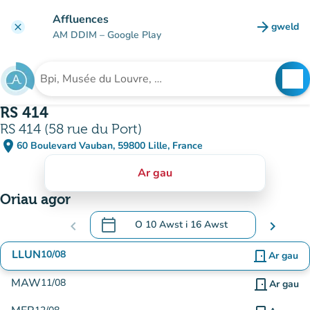
Mynd i'r prif gynnwys
Affluences
arrow_forward
gweld
clear
(tab n
AM DDIM
– Google Play
search
See
Chwilio am sefydliad
RS 414
RS 414 (58 rue du Port)
place
60 Boulevard Vauban, 59800 Lille, France
(agor yn Google Maps)
(tab newydd)
Ar gau
Oriau agor
calendar_today
chevron_left
O
10 Awst
i
16 Awst
chevron_right
.
Agor y calendr i newid dyddiadau
LLUN
10/08
door_front
Ar gau
MAW
11/08
door_front
Ar gau