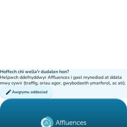
Hoffech chi wella'r dudalen hon?
Helpwch ddefnyddwyr Affluences i gael mynediad at ddata
mwy cywir (traffig, oriau agor, gwybodaeth ymarferol, ac ati).
edit
Awgrymu addasiad