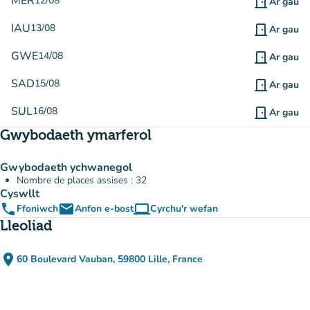
MER
12/08
door_front
Ar gau
IAU
13/08
door_front
Ar gau
GWE
14/08
door_front
Ar gau
SAD
15/08
door_front
Ar gau
SUL
16/08
door_front
Ar gau
Gwybodaeth ymarferol
Gwybodaeth ychwanegol
Nombre de places assises : 32
Cyswllt
phone
email
computer
Ffoniwch
Anfon e-bost
Cyrchu'r wefan
(tab newydd)
Lleoliad
place
60 Boulevard Vauban, 59800 Lille, France
(agor yn Google Maps)
(tab newydd)