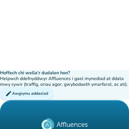
Hoffech chi wella'r dudalen hon?
Helpwch ddefnyddwyr Affluences i gael mynediad at ddata
mwy cywir (traffig, oriau agor, gwybodaeth ymarferol, ac ati).
edit
Awgrymu addasiad