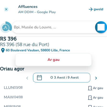
Mynd i'r prif gynnwys
Affluences
arrow_forward
gweld
clear
(tab n
AM DDIM
– Google Play
search
See
Chwilio am sefydliad
RS 396
RS 396 (58 rue du Port)
place
60 Boulevard Vauban, 59800 Lille, France
(agor yn Google Maps)
(tab newydd)
Ar gau
Oriau agor
calendar_today
chevron_left
O
3 Awst
i
9 Awst
chevron_right
.
Agor y calendr i newid dyddiadau
LLUN
03/08
door_front
Ar gau
MAW
04/08
door_front
Ar gau
MER
05/08