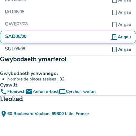
door_front
Ar gau
IAU
06/08
door_front
Ar gau
GWE
07/08
door_front
Ar gau
SAD
08/08
door_front
Ar gau
SUL
09/08
door_front
Ar gau
Gwybodaeth ymarferol
Gwybodaeth ychwanegol
Nombre de places assises : 32
Cyswllt
phone
email
computer
Ffoniwch
Anfon e-bost
Cyrchu'r wefan
(tab newydd)
Lleoliad
place
60 Boulevard Vauban, 59800 Lille, France
(agor yn Google Maps)
(tab newydd)