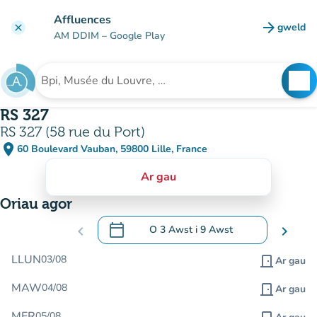
Mynd i'r prif gynnwys
Affluences
arrow_forward
gweld
clear
(tab n
AM DDIM
– Google Play
search
See
Chwilio am sefydliad
RS 327
RS 327 (58 rue du Port)
place
60 Boulevard Vauban, 59800 Lille, France
(agor yn Google Maps)
(tab newydd)
Ar gau
Oriau agor
calendar_today
chevron_left
O
3 Awst
i
9 Awst
chevron_right
.
Agor y calendr i newid dyddiadau
LLUN
03/08
door_front
Ar gau
MAW
04/08
door_front
Ar gau
MER
05/08