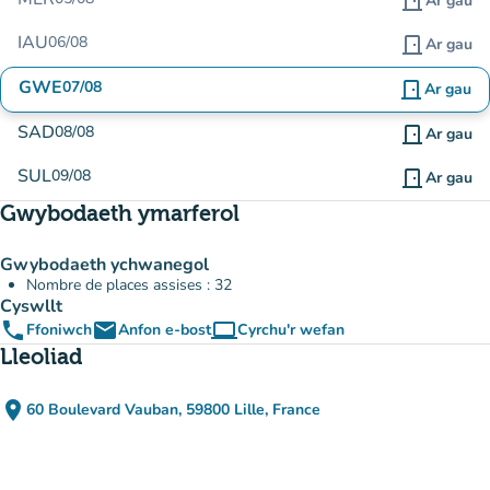
door_front
Ar gau
IAU
06/08
door_front
Ar gau
GWE
07/08
door_front
Ar gau
SAD
08/08
door_front
Ar gau
SUL
09/08
door_front
Ar gau
Gwybodaeth ymarferol
Gwybodaeth ychwanegol
Nombre de places assises : 32
Cyswllt
phone
email
computer
Ffoniwch
Anfon e-bost
Cyrchu'r wefan
(tab newydd)
Lleoliad
place
60 Boulevard Vauban, 59800 Lille, France
(agor yn Google Maps)
(tab newydd)