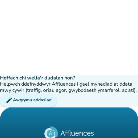
Hoffech chi wella'r dudalen hon?
Helpwch ddefnyddwyr Affluences i gael mynediad at ddata
mwy cywir (traffig, oriau agor, gwybodaeth ymarferol, ac ati).
edit
Awgrymu addasiad