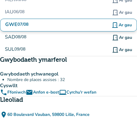
door_front
Ar gau
IAU
06/08
door_front
Ar gau
GWE
07/08
door_front
Ar gau
SAD
08/08
door_front
Ar gau
SUL
09/08
door_front
Ar gau
Gwybodaeth ymarferol
Gwybodaeth ychwanegol
Nombre de places assises : 32
Cyswllt
phone
email
computer
Ffoniwch
Anfon e-bost
Cyrchu'r wefan
(tab newydd)
Lleoliad
place
60 Boulevard Vauban, 59800 Lille, France
(agor yn Google Maps)
(tab newydd)