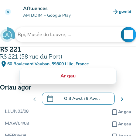
Mynd i'r prif gynnwys
Affluences
arrow_forward
gweld
clear
(tab n
AM DDIM
– Google Play
search
See
Chwilio am sefydliad
RS 221
RS 221 (58 rue du Port)
place
60 Boulevard Vauban, 59800 Lille, France
(agor yn Google Maps)
(tab newydd)
Ar gau
Oriau agor
calendar_today
chevron_left
O
3 Awst
i
9 Awst
chevron_right
.
Agor y calendr i newid dyddiadau
LLUN
03/08
door_front
Ar gau
MAW
04/08
door_front
Ar gau
MER
05/08