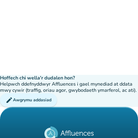
Hoffech chi wella'r dudalen hon?
Helpwch ddefnyddwyr Affluences i gael mynediad at ddata
mwy cywir (traffig, oriau agor, gwybodaeth ymarferol, ac ati).
edit
Awgrymu addasiad