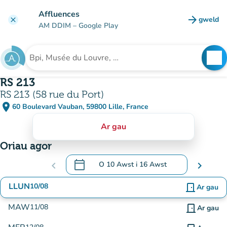
Mynd i'r prif gynnwys
Affluences
arrow_forward
gweld
clear
(tab n
AM DDIM
– Google Play
search
See
Chwilio am sefydliad
RS 213
RS 213 (58 rue du Port)
place
60 Boulevard Vauban, 59800 Lille, France
(agor yn Google Maps)
(tab newydd)
Ar gau
Oriau agor
calendar_today
chevron_left
O
10 Awst
i
16 Awst
chevron_right
.
Agor y calendr i newid dyddiadau
LLUN
10/08
door_front
Ar gau
MAW
11/08
door_front
Ar gau