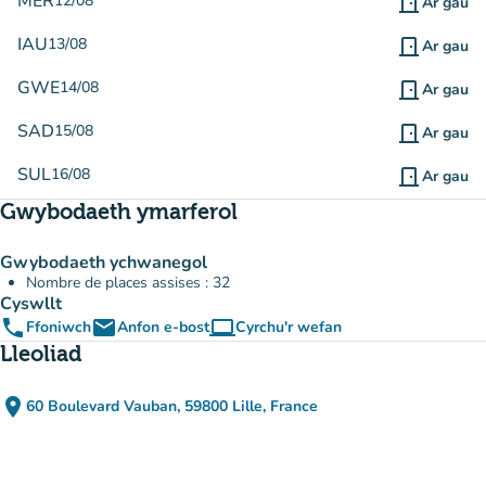
MER
12/08
door_front
Ar gau
IAU
13/08
door_front
Ar gau
GWE
14/08
door_front
Ar gau
SAD
15/08
door_front
Ar gau
SUL
16/08
door_front
Ar gau
Gwybodaeth ymarferol
Gwybodaeth ychwanegol
Nombre de places assises : 32
Cyswllt
phone
email
computer
Ffoniwch
Anfon e-bost
Cyrchu'r wefan
(tab newydd)
Lleoliad
place
60 Boulevard Vauban, 59800 Lille, France
(agor yn Google Maps)
(tab newydd)