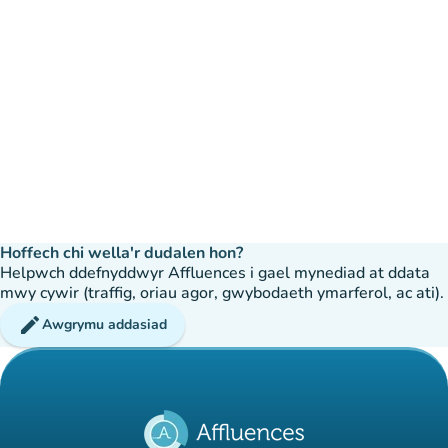
Hoffech chi wella'r dudalen hon?
Helpwch ddefnyddwyr Affluences i gael mynediad at ddata
mwy cywir (traffig, oriau agor, gwybodaeth ymarferol, ac ati).
edit
Awgrymu addasiad