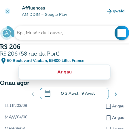
Mynd i'r prif gynnwys
Affluences
arrow_forward
gweld
clear
(tab n
AM DDIM
– Google Play
search
See
Chwilio am sefydliad
RS 206
RS 206 (58 rue du Port)
place
60 Boulevard Vauban, 59800 Lille, France
(agor yn Google Maps)
(tab newydd)
Ar gau
Oriau agor
calendar_today
chevron_left
O
3 Awst
i
9 Awst
chevron_right
.
Agor y calendr i newid dyddiadau
LLUN
03/08
door_front
Ar gau
MAW
04/08
door_front
Ar gau
MER
05/08