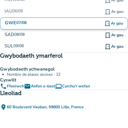
door_front
Ar gau
IAU
06/08
door_front
Ar gau
GWE
07/08
door_front
Ar gau
SAD
08/08
door_front
Ar gau
SUL
09/08
door_front
Ar gau
Gwybodaeth ymarferol
Gwybodaeth ychwanegol
Nombre de places assises : 32
Cyswllt
phone
email
computer
Ffoniwch
Anfon e-bost
Cyrchu'r wefan
(tab newydd)
Lleoliad
place
60 Boulevard Vauban, 59800 Lille, France
(agor yn Google Maps)
(tab newydd)