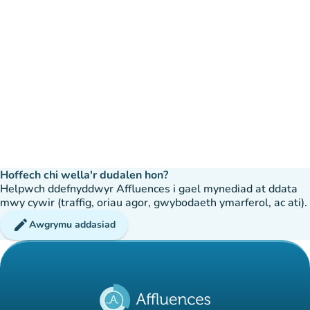
Hoffech chi wella'r dudalen hon?
Helpwch ddefnyddwyr Affluences i gael mynediad at ddata
mwy cywir (traffig, oriau agor, gwybodaeth ymarferol, ac ati).
edit
Awgrymu addasiad