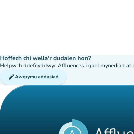
Hoffech chi wella'r dudalen hon?
Helpwch ddefnyddwyr Affluences i gael mynediad at dda
edit
Awgrymu addasiad