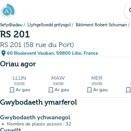
Mynd i'r prif gynnwys
se
Sefydliadau
Llyfrgelloedd prifysgol
Bâtiment Robert Schuman
RS 201
RS 201 (58 rue du Port)
place
60 Boulevard Vauban, 59800 Lille, France
(agor yn Google Maps)
(tab newydd)
Oriau agor
LLUN
MAW
MER
03/08
04/08
05/08
door_front
door_front
door_front
door_fro
Ar gau
Ar gau
Ar gau
Gwybodaeth ymarferol
Gwybodaeth ychwanegol
Nombre de places assises : 32
Cyswllt