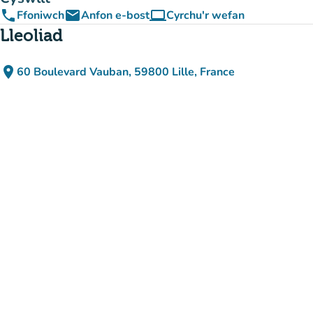
phone
email
computer
Ffoniwch
Anfon e-bost
Cyrchu'r wefan
(tab newydd)
Lleoliad
place
60 Boulevard Vauban, 59800 Lille, France
(agor yn Google Maps)
(tab newydd)