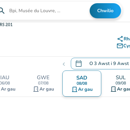
arch
Chwilio
Chwilio am sefydliad
RS 201
share
Rh
mail_outline
Cy
calendar_today
O
3 Awst
i
9 Awst
chevron_left
.
Agor y calendr i newid d
IAU
GWE
SUL
SAD
06/08
07/08
09/08
08/08
nt
door_front
door_front
Ar gau
Ar gau
door_front
Ar ga
Ar gau