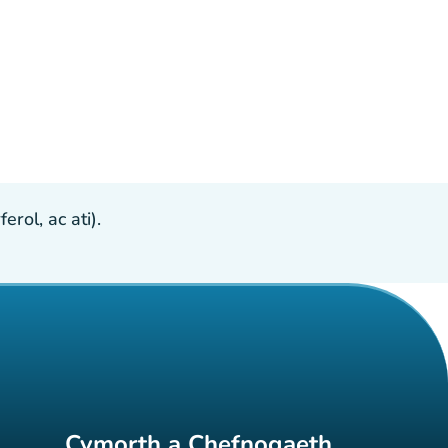
ol, ac ati).
Cymorth a Chefnogaeth