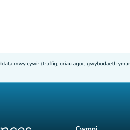
ta mwy cywir (traffig, oriau agor, gwybodaeth ymarfer
Cwmni