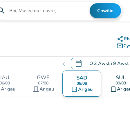
arch
Chwilio
Chwilio am sefydliad
B
share
Rh
mail_outline
Cy
calendar_today
O
3 Awst
i
9 Awst
chevron_left
.
Agor y calendr i newid d
IAU
GWE
SUL
SAD
06/08
07/08
09/08
08/08
nt
door_front
door_front
Ar gau
Ar gau
door_front
Ar ga
Ar gau