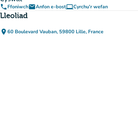
phone
email
computer
Ffoniwch
Anfon e-bost
Cyrchu'r wefan
(tab newydd)
Lleoliad
place
60 Boulevard Vauban, 59800 Lille, France
(agor yn Google Maps)
(tab newydd)