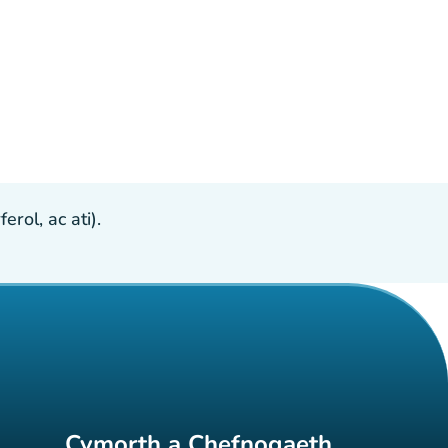
ol, ac ati).
Cymorth a Chefnogaeth