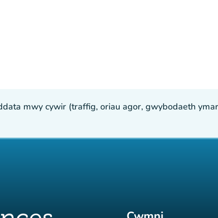
ta mwy cywir (traffig, oriau agor, gwybodaeth ymarfer
Cwmni