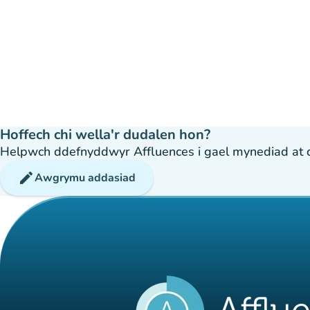
Hoffech chi wella'r dudalen hon?
Helpwch ddefnyddwyr Affluences i gael mynediad at dda
edit
Awgrymu addasiad