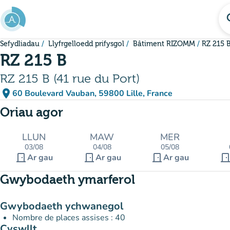
Mynd i'r prif gynnwys
se
Sefydliadau
Llyfrgelloedd prifysgol
Bâtiment RIZOMM
RZ 215 
RZ 215 B
RZ 215 B (41 rue du Port)
place
60 Boulevard Vauban, 59800 Lille, France
(agor yn Google Maps)
(tab newydd)
Oriau agor
LLUN
MAW
MER
03/08
04/08
05/08
door_front
door_front
door_front
door_fro
Ar gau
Ar gau
Ar gau
Gwybodaeth ymarferol
Gwybodaeth ychwanegol
Nombre de places assises : 40
Cyswllt