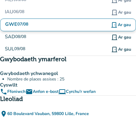
door_front
Ar gau
IAU
06/08
door_front
Ar gau
GWE
07/08
door_front
Ar gau
SAD
08/08
door_front
Ar gau
SUL
09/08
door_front
Ar gau
Gwybodaeth ymarferol
Gwybodaeth ychwanegol
Nombre de places assises : 25
Cyswllt
phone
email
computer
Ffoniwch
Anfon e-bost
Cyrchu'r wefan
(tab newydd)
Lleoliad
place
60 Boulevard Vauban, 59800 Lille, France
(agor yn Google Maps)
(tab newydd)