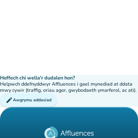
Hoffech chi wella'r dudalen hon?
Helpwch ddefnyddwyr Affluences i gael mynediad at ddata
mwy cywir (traffig, oriau agor, gwybodaeth ymarferol, ac ati).
edit
Awgrymu addasiad