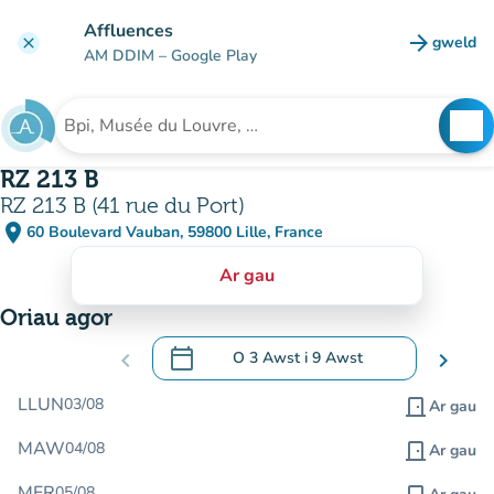
Mynd i'r prif gynnwys
Affluences
arrow_forward
gweld
clear
(tab n
AM DDIM
– Google Play
search
See
Chwilio am sefydliad
RZ 213 B
RZ 213 B (41 rue du Port)
place
60 Boulevard Vauban, 59800 Lille, France
(agor yn Google Maps)
(tab newydd)
Ar gau
Oriau agor
calendar_today
chevron_left
O
3 Awst
i
9 Awst
chevron_right
.
Agor y calendr i newid dyddiadau
LLUN
03/08
door_front
Ar gau
MAW
04/08
door_front
Ar gau
MER
05/08