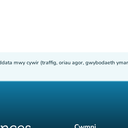
ta mwy cywir (traffig, oriau agor, gwybodaeth ymarfer
Cwmni