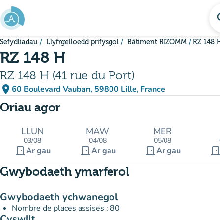
Mynd i'r prif gynnwys
se
Sefydliadau
Llyfrgelloedd prifysgol
Bâtiment RIZOMM
RZ 148 
RZ 148 H
RZ 148 H (41 rue du Port)
place
60 Boulevard Vauban, 59800 Lille, France
(agor yn Google Maps)
(tab newydd)
Oriau agor
LLUN
MAW
MER
03/08
04/08
05/08
door_front
door_front
door_front
door_fro
Ar gau
Ar gau
Ar gau
Gwybodaeth ymarferol
Gwybodaeth ychwanegol
Nombre de places assises : 80
Cyswllt