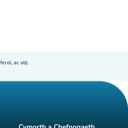
ol, ac ati).
Cymorth a Chefnogaeth