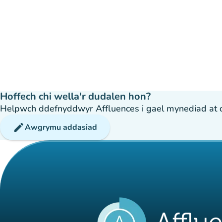
Hoffech chi wella'r dudalen hon?
Helpwch ddefnyddwyr Affluences i gael mynediad at dda
edit
Awgrymu addasiad