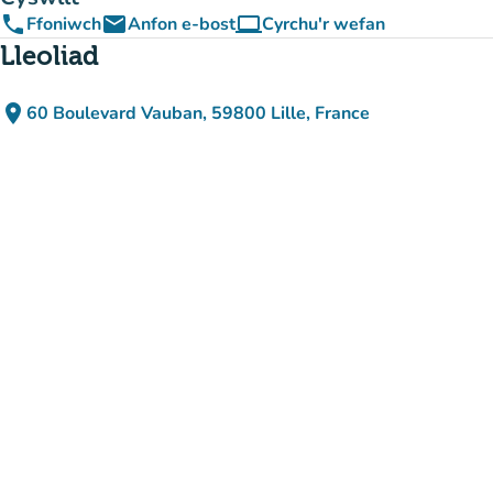
phone
email
computer
Ffoniwch
Anfon e-bost
Cyrchu'r wefan
(tab newydd)
Lleoliad
place
60 Boulevard Vauban, 59800 Lille, France
(agor yn Google Maps)
(tab newydd)