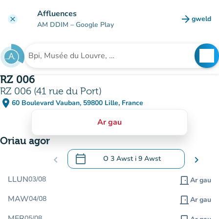
Mynd i'r prif gynnwys
Affluences
arrow_forward
gweld
clear
(tab n
AM DDIM
– Google Play
search
See
Chwilio am sefydliad
RZ 006
RZ 006 (41 rue du Port)
place
60 Boulevard Vauban, 59800 Lille, France
(agor yn Google Maps)
(tab newydd)
Ar gau
Oriau agor
calendar_today
chevron_left
O
3 Awst
i
9 Awst
chevron_right
.
Agor y calendr i newid dyddiadau
LLUN
03/08
door_front
Ar gau
MAW
04/08
door_front
Ar gau
MER
05/08