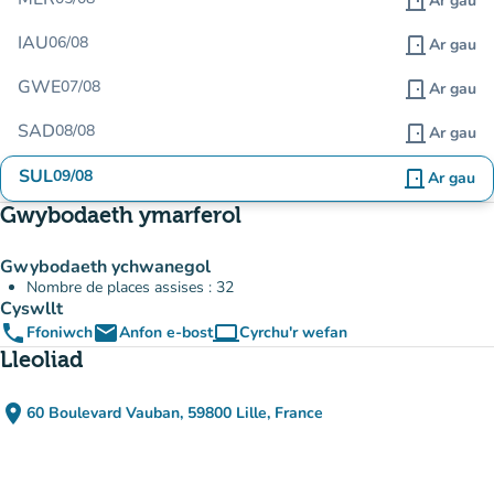
door_front
Ar gau
IAU
06/08
door_front
Ar gau
GWE
07/08
door_front
Ar gau
SAD
08/08
door_front
Ar gau
SUL
09/08
door_front
Ar gau
Gwybodaeth ymarferol
Gwybodaeth ychwanegol
Nombre de places assises : 32
Cyswllt
phone
email
computer
Ffoniwch
Anfon e-bost
Cyrchu'r wefan
(tab newydd)
Lleoliad
place
60 Boulevard Vauban, 59800 Lille, France
(agor yn Google Maps)
(tab newydd)