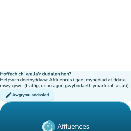
Hoffech chi wella'r dudalen hon?
Helpwch ddefnyddwyr Affluences i gael mynediad at ddata
mwy cywir (traffig, oriau agor, gwybodaeth ymarferol, ac ati).
edit
Awgrymu addasiad