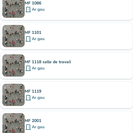
MF 1086
door_front
Ar gau
MF 1101
door_front
Ar gau
MF 1118 salle de travail
door_front
Ar gau
MF 1119
door_front
Ar gau
MF 2001
door_front
Ar gau