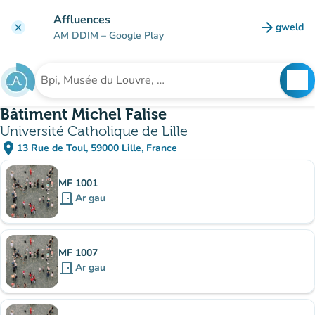
Mynd i'r prif gynnwys
Affluences
arrow_forward
gweld
clear
(tab n
AM DDIM
– Google Play
search
See
Chwilio am sefydliad
Bâtiment Michel Falise
Université Catholique de Lille
place
13 Rue de Toul, 59000 Lille, France
(agor yn Google Maps)
(tab newydd)
Is-sefydliadau
MF 1001
door_front
Ar gau
MF 1007
door_front
Ar gau