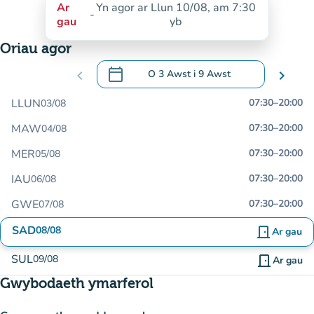
Ar
Yn agor ar Llun 10/08, am 7:30
-
gau
yb
Oriau agor
calendar_today
chevron_left
O
3 Awst
i
9 Awst
chevron_right
.
Agor y calendr i newid dyddiadau
LLUN
07:30
–
20:00
03/08
MAW
07:30
–
20:00
04/08
MER
07:30
–
20:00
05/08
IAU
07:30
–
20:00
06/08
GWE
07:30
–
20:00
07/08
SAD
08/08
door_front
Ar gau
SUL
09/08
door_front
Ar gau
Gwybodaeth ymarferol