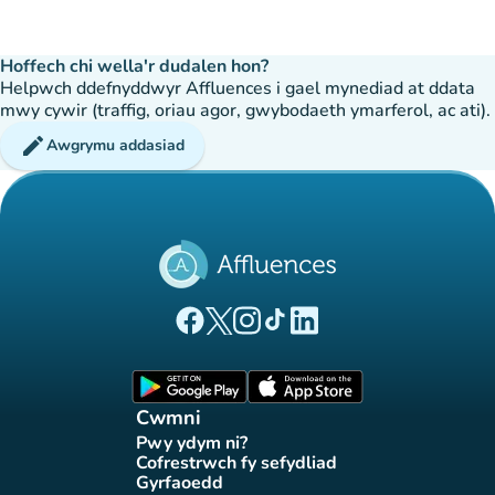
Hoffech chi wella'r dudalen hon?
Helpwch ddefnyddwyr Affluences i gael mynediad at ddata
mwy cywir (traffig, oriau agor, gwybodaeth ymarferol, ac ati).
edit
Awgrymu addasiad
(tab newydd)
(tab newydd)
(tab newydd)
(tab newydd)
(tab newydd)
Tudalen Facebook Affluences
Tudalen Twitter Affluences
Tudalen Instagram Affluences
Tudalen Tiktok Affluences
Tudalen LinkedIn Affluen
(tab newydd)
(tab newydd)
Cwmni
Pwy ydym ni?
(tab newydd)
Cofrestrwch fy sefydliad
(tab newydd)
Gyrfaoedd
(tab newydd)