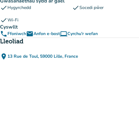
Gwasanaethau sydd ar gael
check
check
Hygyrchedd
Socedi pŵer
check
Wi-Fi
Cyswllt
phone
email
computer
Ffoniwch
Anfon e-bost
Cyrchu'r wefan
(tab newydd)
Lleoliad
place
13 Rue de Toul, 59000 Lille, France
(agor yn Google Maps)
(tab newydd)